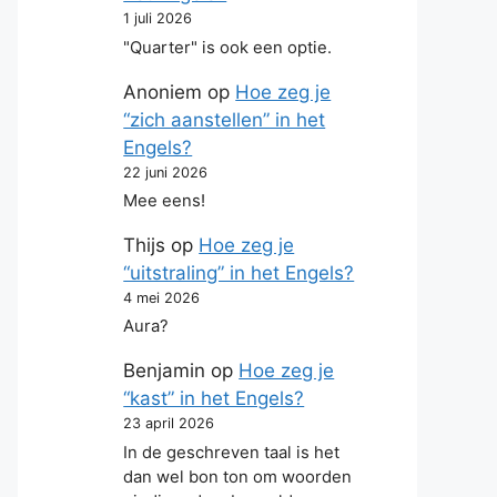
1 juli 2026
"Quarter" is ook een optie.
Anoniem
op
Hoe zeg je
“zich aanstellen” in het
Engels?
22 juni 2026
Mee eens!
Thijs
op
Hoe zeg je
“uitstraling” in het Engels?
4 mei 2026
Aura?
Benjamin
op
Hoe zeg je
“kast” in het Engels?
23 april 2026
In de geschreven taal is het
dan wel bon ton om woorden