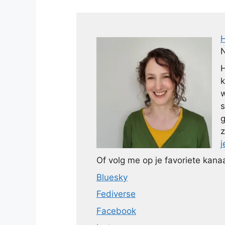
N
H
k
w
s
g
z
j
Of volg me op je favoriete kanaa
Bluesky
Fediverse
Facebook