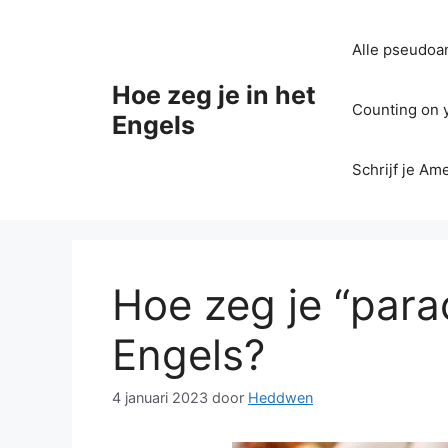
Ga
naar
Alle pseudoan
de
inhoud
Hoe zeg je in het
Counting on yo
Engels
Schrijf je Am
Hoe zeg je “para
Engels?
4 januari 2023
door
Heddwen