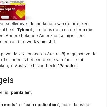
at sneller over de merknaam van de pil die ze
ol heet “
Tylenol
“, en dat is dan ook de term die
n. Andere bekende Amerikaanse pijnstillers,
ben een andere werkzame stof.
 geval de UK, Ierland en Australië) begrijpen ze de
 die landen is het een beetje van familie tot
en, in Australië bijvoorbeeld “
Panadol
“.
gels
r is “
painkiller
“.
in meds
“, of “
pain medication
“, maar dat is dan