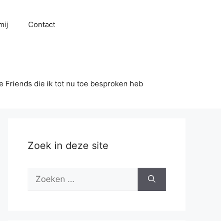
mij
Contact
se Friends die ik tot nu toe besproken heb
Zoek in deze site
Zoek
naar: