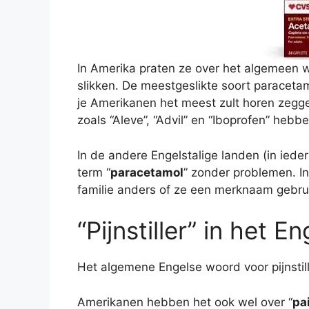
In Amerika praten ze over het algemeen w
slikken. De meestgeslikte soort paracetam
je Amerikanen het meest zult horen zegge
zoals “Aleve”, “Advil” en “Iboprofen” heb
In de andere Engelstalige landen (in ieder
term “
paracetamol
” zonder problemen. In
familie anders of ze een merknaam gebruik
“Pijnstiller” in het En
Het algemene Engelse woord voor pijnstille
Amerikanen hebben het ook wel over “
pa