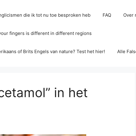
glicismen die ik tot nu toe besproken heb
FAQ
Over 
ur fingers is different in different regions
erikaans of Brits Engels van nature? Test het hier!
Alle Fal
cetamol” in het