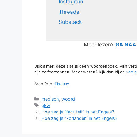
Instagram
Threads
Substack
Meer lezen?
GA NAAR
Disclaimer: deze site is geen woordenboek. Mijn ver
zijn zelfverzonnen. Meer weten? Kijk dan bij de
veelg
Bron foto:
Pixabay
Categorieën
medisch
,
woord
Tags
gkw
Hoe zeg je “faculteit” in het Engels?
Hoe zeg je “koriander” in het Engels?