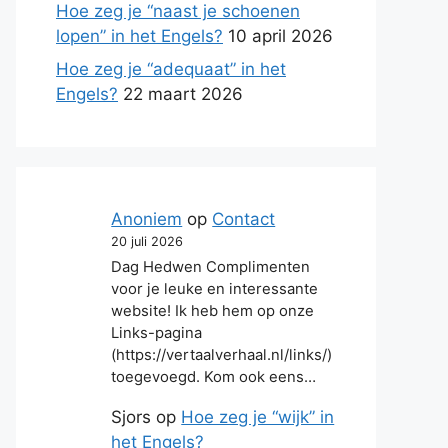
Hoe zeg je “naast je schoenen
lopen” in het Engels?
10 april 2026
Hoe zeg je “adequaat” in het
Engels?
22 maart 2026
Anoniem
op
Contact
20 juli 2026
Dag Hedwen Complimenten
voor je leuke en interessante
website! Ik heb hem op onze
Links-pagina
(https://vertaalverhaal.nl/links/)
toegevoegd. Kom ook eens…
Sjors
op
Hoe zeg je “wijk” in
het Engels?