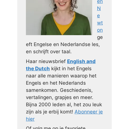
en
N
e
wt
on
ge
eft Engelse en Nederlandse les,
en schrijft over taal.
Haar nieuwsbrief
English and
the Dutch
kijkt in het Engels
naar alle manieren waarop het
Engels en het Nederlands
samenkomen. Geschiedenis,
vertalingen, grapjes en meer.
Bijna 2000 leden al, het zou leuk
zijn als je erbij komt!
Abonneer je
hier
Of volg me op je favoriete