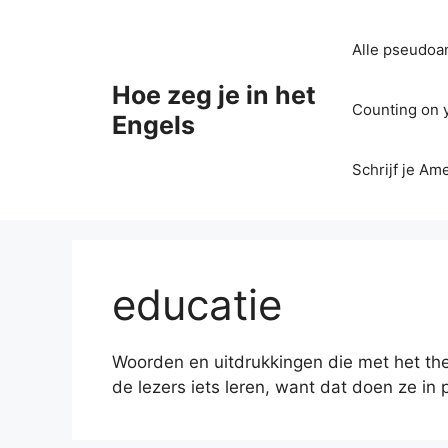
Ga
naar
Alle pseudoan
de
inhoud
Hoe zeg je in het
Counting on yo
Engels
Schrijf je Am
educatie
Woorden en uitdrukkingen die met het th
de lezers iets leren, want dat doen ze in 