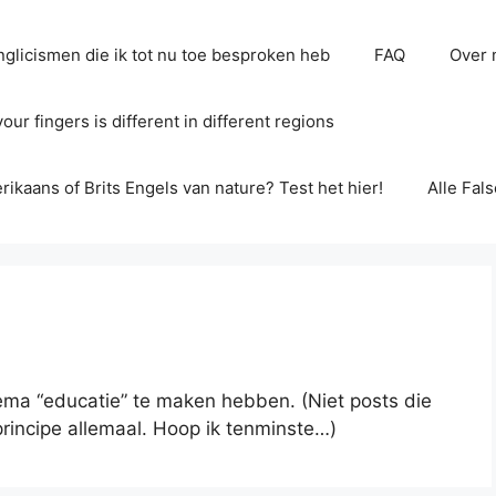
glicismen die ik tot nu toe besproken heb
FAQ
Over 
ur fingers is different in different regions
erikaans of Brits Engels van nature? Test het hier!
Alle Fal
ema “educatie” te maken hebben. (Niet posts die
principe allemaal. Hoop ik tenminste…)