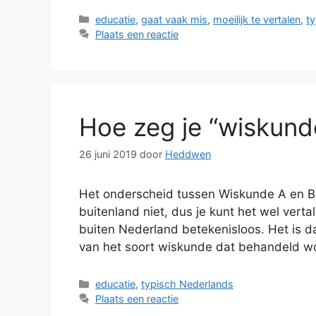
Categorieën
educatie
,
gaat vaak mis
,
moeilijk te vertalen
,
t
Plaats een reactie
Hoe zeg je “wiskunde
26 juni 2019
door
Heddwen
Het onderscheid tussen Wiskunde A en B 
buitenland niet, dus je kunt het wel vert
buiten Nederland betekenisloos. Het is d
van het soort wiskunde dat behandeld w
Categorieën
educatie
,
typisch Nederlands
Plaats een reactie