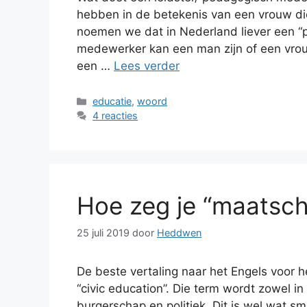
hebben in de betekenis van een vrouw die
noemen we dat in Nederland liever een 
medewerker kan een man zijn of een vrouw
een …
Lees verder
Categorieën
educatie
,
woord
4 reacties
Hoe zeg je “maatscha
25 juli 2019
door
Heddwen
De beste vertaling naar het Engels voor he
“civic education”. Die term wordt zowel in
burgerschap en politiek. Dit is wel wat s