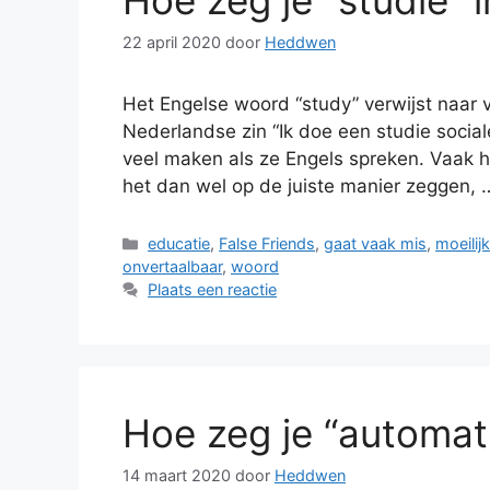
Hoe zeg je “studie” 
22 april 2020
door
Heddwen
Het Engelse woord “study” verwijst naar v
Nederlandse zin “Ik doe een studie sociale
veel maken als ze Engels spreken. Vaak ho
het dan wel op de juiste manier zeggen,
Categorieën
educatie
,
False Friends
,
gaat vaak mis
,
moeilijk
onvertaalbaar
,
woord
Plaats een reactie
Hoe zeg je “automati
14 maart 2020
door
Heddwen