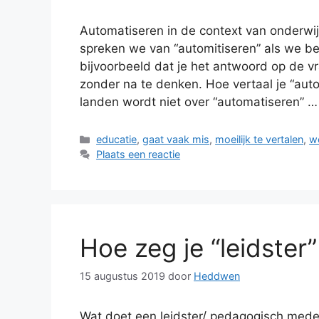
Automatiseren in de context van onderwijs
spreken we van “automitiseren” als we b
bijvoorbeeld dat je het antwoord op de 
zonder na te denken. Hoe vertaal je “auto
landen wordt niet over “automatiseren” 
Categorieën
educatie
,
gaat vaak mis
,
moeilijk te vertalen
,
w
Plaats een reactie
Hoe zeg je “leidster”
15 augustus 2019
door
Heddwen
Wat doet een leidster/ pedagogisch medewer