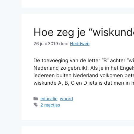
Hoe zeg je “wiskunde
26 juni 2019
door
Heddwen
De toevoeging van de letter “B” achter “wi
Nederland zo gebruikt. Als je in het Enge
iedereen buiten Nederland volkomen bete
wiskunde A, B, C en D iets is dat men in 
Categorieën
educatie
,
woord
2 reacties