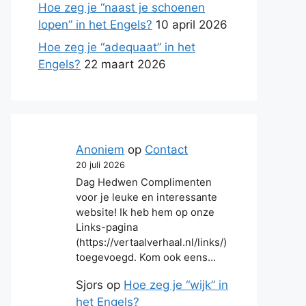
Hoe zeg je “naast je schoenen
lopen” in het Engels?
10 april 2026
Hoe zeg je “adequaat” in het
Engels?
22 maart 2026
Anoniem
op
Contact
20 juli 2026
Dag Hedwen Complimenten
voor je leuke en interessante
website! Ik heb hem op onze
Links-pagina
(https://vertaalverhaal.nl/links/)
toegevoegd. Kom ook eens…
Sjors
op
Hoe zeg je “wijk” in
het Engels?