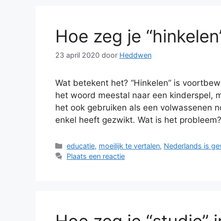
Hoe zeg je “hinkelen
23 april 2020
door
Heddwen
Wat betekent het? “Hinkelen” is voortbew
het woord meestal naar een kinderspel, m
het ook gebruiken als een volwassenen n
enkel heeft gezwikt. Wat is het probleem
Categorieën
educatie
,
moeilijk te vertalen
,
Nederlands is g
Plaats een reactie