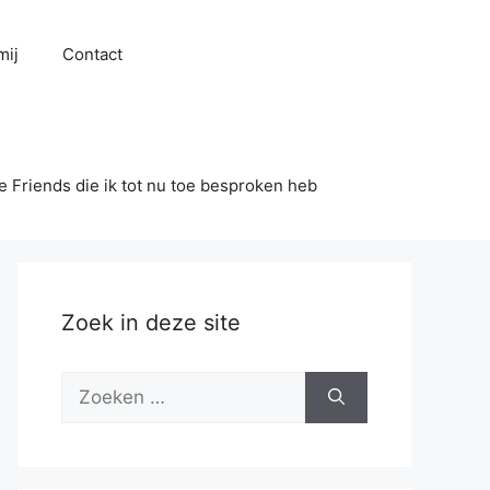
mij
Contact
se Friends die ik tot nu toe besproken heb
Zoek in deze site
Zoek
naar: