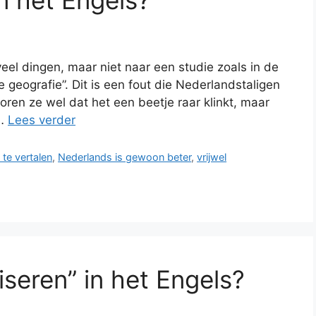
in het Engels?
eel dingen, maar niet naar een studie zoals in de
 geografie”. Dit is een fout die Nederlandstaligen
ren ze wel dat het een beetje raar klinkt, maar
 …
Lees verder
 te vertalen
,
Nederlands is gewoon beter
,
vrijwel
seren” in het Engels?