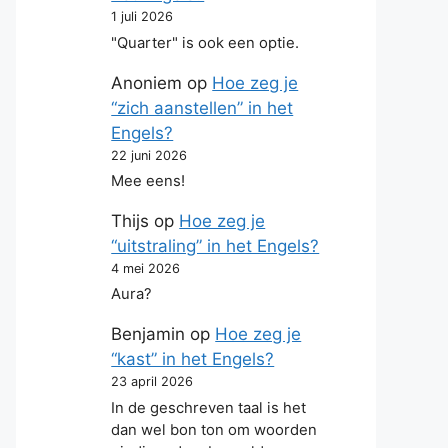
1 juli 2026
"Quarter" is ook een optie.
Anoniem
op
Hoe zeg je
“zich aanstellen” in het
Engels?
22 juni 2026
Mee eens!
Thijs
op
Hoe zeg je
“uitstraling” in het Engels?
4 mei 2026
Aura?
Benjamin
op
Hoe zeg je
“kast” in het Engels?
23 april 2026
In de geschreven taal is het
dan wel bon ton om woorden