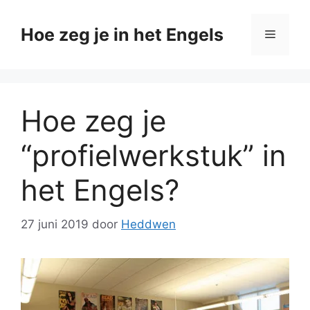
Ga
naar
Hoe zeg je in het Engels
Menu
de
inhoud
Hoe zeg je
“profielwerkstuk” in
het Engels?
27 juni 2019
door
Heddwen