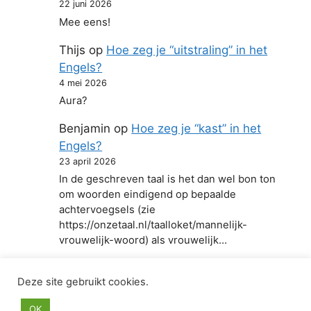
22 juni 2026
Mee eens!
Thijs
op
Hoe zeg je “uitstraling” in het
Engels?
4 mei 2026
Aura?
Benjamin
op
Hoe zeg je “kast” in het
Engels?
23 april 2026
In de geschreven taal is het dan wel bon ton
om woorden eindigend op bepaalde
achtervoegsels (zie
https://onzetaal.nl/taalloket/mannelijk-
vrouwelijk-woord) als vrouwelijk…
Deze site gebruikt cookies.
© 2026 Hoe zeg je in het Engels
• Gebouwd met
OK