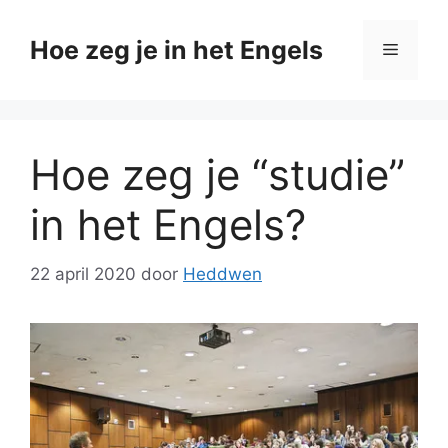
Ga
naar
Hoe zeg je in het Engels
Menu
de
inhoud
Hoe zeg je “studie”
in het Engels?
22 april 2020
door
Heddwen