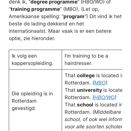
denk ik, “
degree programme
” (HBO/WO) of
“
training programme
” (MBO). (Let op,
Amerikaanse spelling: “
program
“) Dit vind ik het
beste de lading dekkend en het
internationaalst. Maar vaak is er een betere
optie, zie hieronder.
Ik volg een
I’m training to be a
kappersopleiding.
hairdresser.
That
college
is located in
Rotterdam.
(
MBO
)
That
university
is located i
Die opleiding is in
Rotterdam.
(
HBO/WO
)
Rotterdam
That
school
is located in
gevestigd.
Rotterdam.
(Middelbare
school, of ook wel informeel
voor alle soorten scholen.)