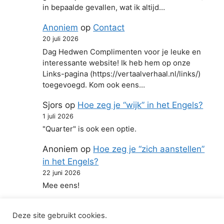
in bepaalde gevallen, wat ik altijd…
Anoniem
op
Contact
20 juli 2026
Dag Hedwen Complimenten voor je leuke en
interessante website! Ik heb hem op onze
Links-pagina (https://vertaalverhaal.nl/links/)
toegevoegd. Kom ook eens…
Sjors
op
Hoe zeg je “wijk” in het Engels?
1 juli 2026
"Quarter" is ook een optie.
Anoniem
op
Hoe zeg je “zich aanstellen”
in het Engels?
22 juni 2026
Mee eens!
Deze site gebruikt cookies.