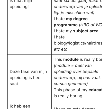
Ik haat mijn
naar school gaat, maar het
opleiding!
onderwerp van je opleiding
ligt je misschien wel)
I hate
my degree
programme
(HBO of WO)
I hate my
subject area
.
I hate
biology/logistics/hairdressin
etc etc
This
module
is really boring
(module = deel van
Deze fase van mijn
opleiding over bepaald
opleiding is heel
onderwerp, bij ons vaak
saai.
cursus genoemd)
This phase of my
educatio
is really boring.
Ik heb een
I have an arts degree.