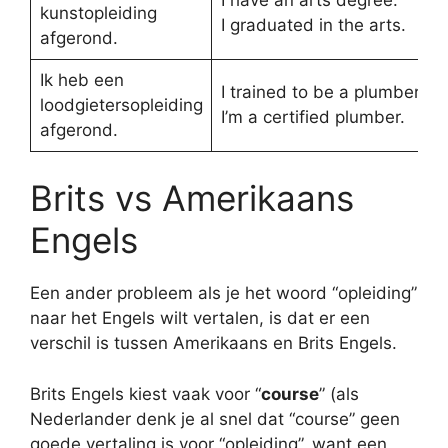
kunstopleiding
I graduated in the arts.
afgerond.
Ik heb een
I trained to be a plumber.
loodgietersopleiding
I’m a certified plumber.
afgerond.
Brits vs Amerikaans
Engels
Een ander probleem als je het woord “opleiding”
naar het Engels wilt vertalen, is dat er een
verschil is tussen Amerikaans en Brits Engels.
Brits Engels kiest vaak voor “
course
” (als
Nederlander denk je al snel dat “course” geen
goede vertaling is voor “opleiding”, want een