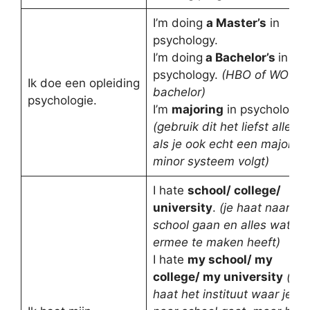
I’m doing
a Master’s
in
psychology.
I’m doing
a Bachelor’s
in
psychology.
(HBO of WO
Ik doe een opleiding
bachelor)
psychologie.
I’m
majoring
in psychology
(gebruik dit het liefst alleen
als je ook echt een major-
minor systeem volgt)
I hate
school/ college/
university
.
(je haat naar
school gaan en alles wat
ermee te maken heeft)
I hate
my school/ my
college/ my university
(je
haat het instituut waar je