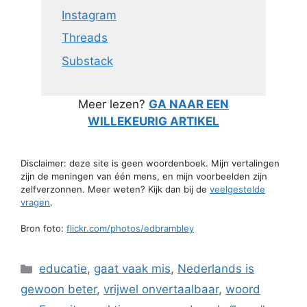
Instagram
Threads
Substack
Meer lezen?
GA NAAR EEN
WILLEKEURIG ARTIKEL
Disclaimer: deze site is geen woordenboek. Mijn vertalingen
zijn de meningen van één mens, en mijn voorbeelden zijn
zelfverzonnen. Meer weten? Kijk dan bij de
veelgestelde
vragen
.
Bron foto:
flickr.com/photos/edbrambley
Categorieën
educatie
,
gaat vaak mis
,
Nederlands is
gewoon beter
,
vrijwel onvertaalbaar
,
woord