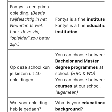
Fontys is een prima
opleiding.
(Beetje
twijfelachtig in het
Fontys is a fine
institute
.
Nederlands wel,
Fontys is a fine
educational
hoor, deze zin,
institution
.
“opleider” zou beter
zijn.)
You can choose between 4
Bachelor and Master
Op deze school kun
degree programmes
at our
je kiezen uit 40
school.
(HBO & WO)
opleidingen.
You can choose between 4
courses
at our school.
(algemeen)
Wat voor opleiding
What is your
educational
heb je gedaan?
background
?