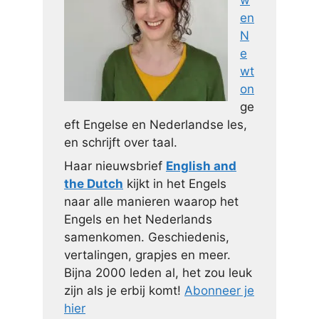
en
N
e
wt
on
ge
eft Engelse en Nederlandse les,
en schrijft over taal.
Haar nieuwsbrief
English and
the Dutch
kijkt in het Engels
naar alle manieren waarop het
Engels en het Nederlands
samenkomen. Geschiedenis,
vertalingen, grapjes en meer.
Bijna 2000 leden al, het zou leuk
zijn als je erbij komt!
Abonneer je
hier