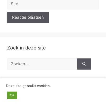
Site
Zoek in deze site
Zoek
naar:
Deze site gebruikt cookies.
Artikelen van afgelopen week
OK
Hoe zeg je “hulpvraag” in het Engels?
14 mei