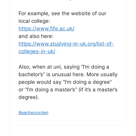
For example, see the website of our
local college:
https://www.fife.ac.uk/
and also here:
https://www.studying-in-uk.org/list-of-
colleges-in-uk/
Also, when at uni, saying “I’m doing a
bachelor’s” is unusual here. More usually
people would say “I’m doing a degree”
or “I’m doing a master’s” (if it’s a master’s
degree).
Beantwoorden