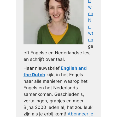
d
w
en
N
e
wt
on
ge
eft Engelse en Nederlandse les,
en schrijft over taal.
Haar nieuwsbrief
English and
the Dutch
kijkt in het Engels
naar alle manieren waarop het
Engels en het Nederlands
samenkomen. Geschiedenis,
vertalingen, grapjes en meer.
Bijna 2000 leden al, het zou leuk
zijn als je erbij komt!
Abonneer je