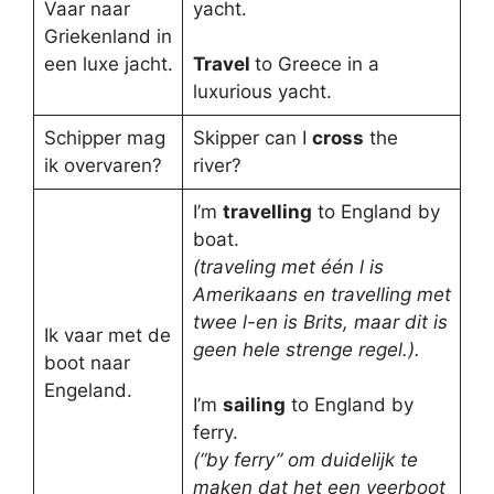
Vaar naar
yacht.
Griekenland in
een luxe jacht.
Travel
to Greece in a
luxurious yacht.
Schipper mag
Skipper can I
cross
the
ik overvaren?
river?
I’m
travelling
to England by
boat.
(traveling met één l is
Amerikaans en travelling met
twee l-en is Brits, maar dit is
Ik vaar met de
geen hele strenge regel.).
boot naar
Engeland.
I’m
sailing
to England by
ferry.
(“by ferry” om duidelijk te
maken dat het een veerboot