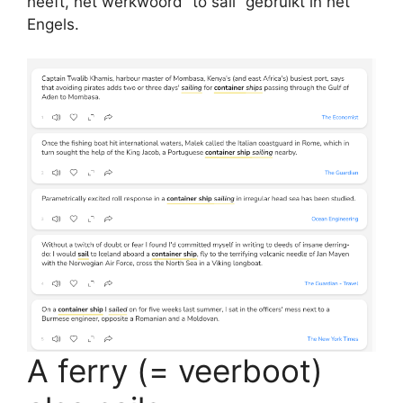
heeft, het werkwoord “to sail” gebruikt in het
Engels.
A ferry (= veerboot)