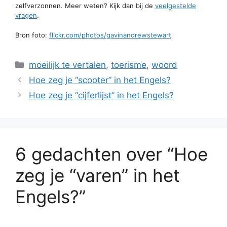
zelfverzonnen. Meer weten? Kijk dan bij de
veelgestelde
vragen
.
Bron foto:
flickr.com/photos/gavinandrewstewart
Categorieën
moeilijk te vertalen
,
toerisme
,
woord
Hoe zeg je “scooter” in het Engels?
Hoe zeg je “cijferlijst” in het Engels?
6 gedachten over “Hoe
zeg je “varen” in het
Engels?”