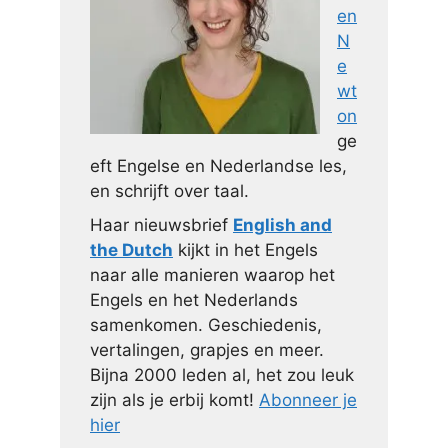
en
N
e
wt
on
ge
eft Engelse en Nederlandse les,
en schrijft over taal.
Haar nieuwsbrief
English and
the Dutch
kijkt in het Engels
naar alle manieren waarop het
Engels en het Nederlands
samenkomen. Geschiedenis,
vertalingen, grapjes en meer.
Bijna 2000 leden al, het zou leuk
zijn als je erbij komt!
Abonneer je
hier