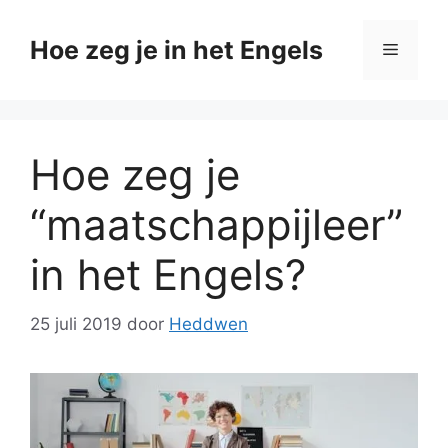
Ga
naar
Hoe zeg je in het Engels
Menu
de
inhoud
Hoe zeg je
“maatschappijleer”
in het Engels?
25 juli 2019
door
Heddwen