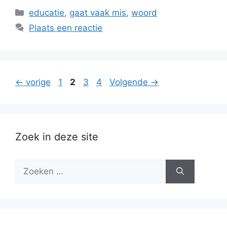
Categorieën
educatie
,
gaat vaak mis
,
woord
Plaats een reactie
Pagina
Pagina
Pagina
Pagina
←
vorige
1
2
3
4
Volgende
→
Zoek in deze site
Zoek
naar: