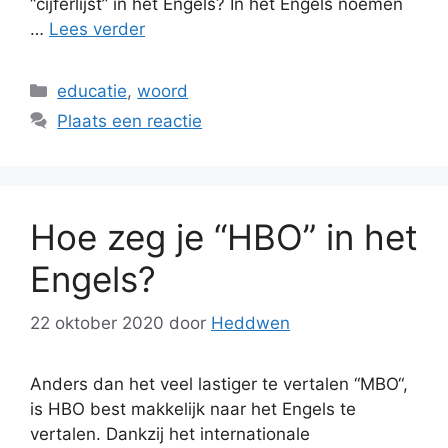
“cijferlijst” in het Engels? In het Engels noemen
…
Lees verder
Categorieën
educatie
,
woord
Plaats een reactie
Hoe zeg je “HBO” in het
Engels?
22 oktober 2020
door
Heddwen
Anders dan het veel lastiger te vertalen “MBO“,
is HBO best makkelijk naar het Engels te
vertalen. Dankzij het internationale