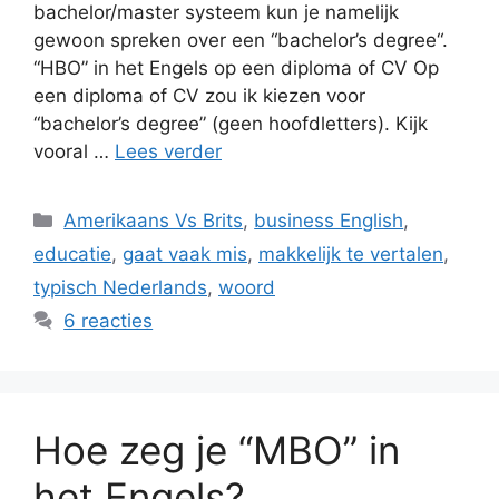
bachelor/master systeem kun je namelijk
gewoon spreken over een “bachelor’s degree“.
“HBO” in het Engels op een diploma of CV Op
een diploma of CV zou ik kiezen voor
“bachelor’s degree” (geen hoofdletters). Kijk
vooral …
Lees verder
Categorieën
Amerikaans Vs Brits
,
business English
,
educatie
,
gaat vaak mis
,
makkelijk te vertalen
,
typisch Nederlands
,
woord
6 reacties
Hoe zeg je “MBO” in
het Engels?