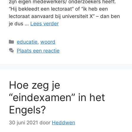
zijn eigen medewerkers/ onderzoekers heeft.
“Hij bekleedt een lectoraat” of “ik heb een
lectoraat aanvaard bij universiteit X” – dan ben
je dus …
Lees verder
Categorieën
educatie
,
woord
Plaats een reactie
Hoe zeg je
“eindexamen” in het
Engels?
30 juni 2021
door
Heddwen