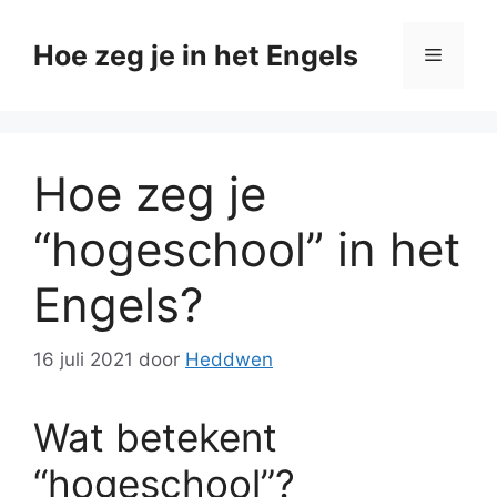
Ga
naar
Hoe zeg je in het Engels
Menu
de
inhoud
Hoe zeg je
“hogeschool” in het
Engels?
16 juli 2021
door
Heddwen
Wat betekent
“hogeschool”?