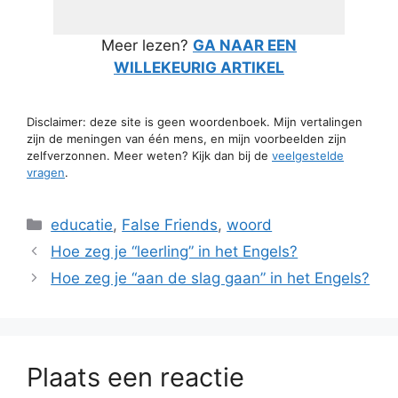
Meer lezen?
GA NAAR EEN
WILLEKEURIG ARTIKEL
Disclaimer: deze site is geen woordenboek. Mijn vertalingen
zijn de meningen van één mens, en mijn voorbeelden zijn
zelfverzonnen. Meer weten? Kijk dan bij de
veelgestelde
vragen
.
Categorieën
educatie
,
False Friends
,
woord
Hoe zeg je “leerling” in het Engels?
Hoe zeg je “aan de slag gaan” in het Engels?
Plaats een reactie