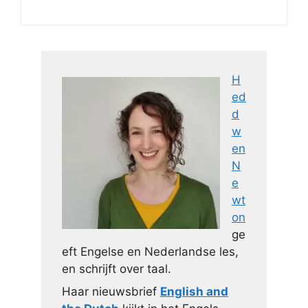
H
ed
d
w
en
N
e
wt
on
ge
eft Engelse en Nederlandse les,
en schrijft over taal.
Haar nieuwsbrief
English and