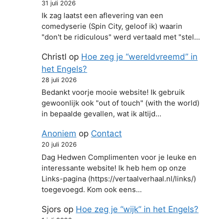
31 juli 2026
Ik zag laatst een aflevering van een
comedyserie (Spin City, geloof ik) waarin
"don't be ridiculous" werd vertaald met "stel…
Christl
op
Hoe zeg je “wereldvreemd” in
het Engels?
28 juli 2026
Bedankt voorje mooie website! Ik gebruik
gewoonlijk ook "out of touch" (with the world)
in bepaalde gevallen, wat ik altijd…
Anoniem
op
Contact
20 juli 2026
Dag Hedwen Complimenten voor je leuke en
interessante website! Ik heb hem op onze
Links-pagina (https://vertaalverhaal.nl/links/)
toegevoegd. Kom ook eens…
Sjors
op
Hoe zeg je “wijk” in het Engels?