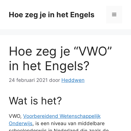
Ga
naar
Hoe zeg je in het Engels
Menu
de
inhoud
Hoe zeg je “VWO”
in het Engels?
24 februari 2021
door
Heddwen
Wat is het?
VWO,
Voorbereidend Wetenschappelijk
Onderwijs
, is een niveau van middelbare
schoolonderwijs in Nederland die zoals de