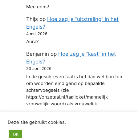
Mee eens!
Thijs
op
Hoe zeg je “uitstraling” in het
Engels?
4 mei 2026
Aura?
Benjamin
op
Hoe zeg je “kast” in het
Engels?
23 april 2026
In de geschreven taal is het dan wel bon ton
om woorden eindigend op bepaalde
achtervoegsels (zie
https://onzetaal.nl/taalloket/mannelijk-
vrouwelijk-woord) als vrouwelijk…
Deze site gebruikt cookies.
© 2026 Hoe zeg je in het Engels
• Gebouwd met
OK