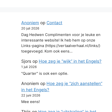
Anoniem
op
Contact
20 juli 2026
Dag Hedwen Complimenten voor je leuke en
interessante website! Ik heb hem op onze
Links-pagina (https://vertaalverhaal.nl/links/)
toegevoegd. Kom ook eens…
Sjors
op
Hoe zeg je “wijk” in het Engels?
1 juli 2026
"Quarter" is ook een optie.
Anoniem
op
Hoe zeg je “zich aanstellen”
in het Engels?
22 juni 2026
Mee eens!
Thijs
op
Hoe zeg je “uitstraling” in het