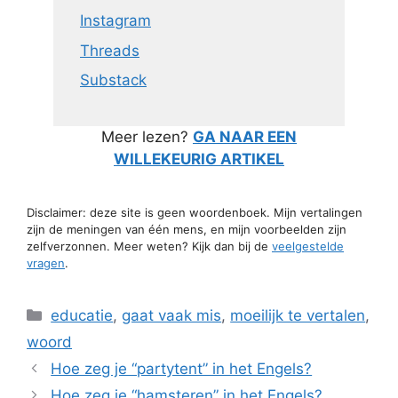
Instagram
Threads
Substack
Meer lezen?
GA NAAR EEN
WILLEKEURIG ARTIKEL
Disclaimer: deze site is geen woordenboek. Mijn vertalingen
zijn de meningen van één mens, en mijn voorbeelden zijn
zelfverzonnen. Meer weten? Kijk dan bij de
veelgestelde
vragen
.
Categorieën
educatie
,
gaat vaak mis
,
moeilijk te vertalen
,
woord
Hoe zeg je “partytent” in het Engels?
Hoe zeg je “hamsteren” in het Engels?