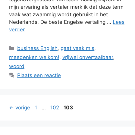
mijn ervaring als vertaler merk ik dat deze term
vaak wat zwammig wordt gebruikt in het
Nederlands. De beste Engelse vertaling …
Lees
verder
Categorieën
business English
,
gaat vaak mis
,
meedenken welkom!
,
vrijwel onvertaalbaar
,
woord
Plaats een reactie
Pagina
Pagina
Pagina
←
vorige
1
…
102
103