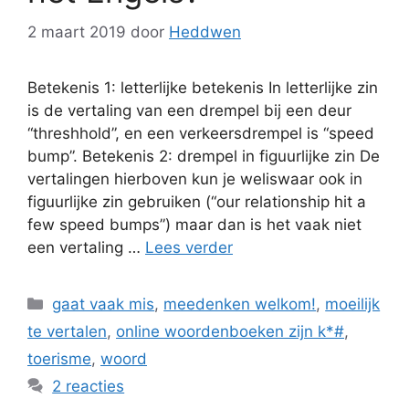
2 maart 2019
door
Heddwen
Betekenis 1: letterlijke betekenis In letterlijke zin
is de vertaling van een drempel bij een deur
“threshhold”, en een verkeersdrempel is “speed
bump”. Betekenis 2: drempel in figuurlijke zin De
vertalingen hierboven kun je weliswaar ook in
figuurlijke zin gebruiken (“our relationship hit a
few speed bumps”) maar dan is het vaak niet
een vertaling …
Lees verder
Categorieën
gaat vaak mis
,
meedenken welkom!
,
moeilijk
te vertalen
,
online woordenboeken zijn k*#
,
toerisme
,
woord
2 reacties