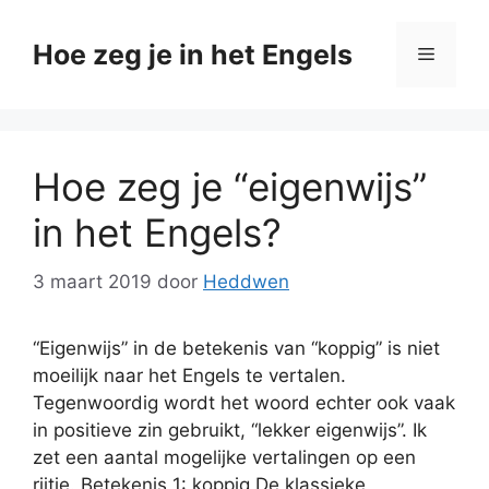
Ga
naar
Hoe zeg je in het Engels
Menu
de
inhoud
Hoe zeg je “eigenwijs”
in het Engels?
3 maart 2019
door
Heddwen
“Eigenwijs” in de betekenis van “koppig” is niet
moeilijk naar het Engels te vertalen.
Tegenwoordig wordt het woord echter ook vaak
in positieve zin gebruikt, “lekker eigenwijs”. Ik
zet een aantal mogelijke vertalingen op een
rijtje. Betekenis 1: koppig De klassieke,