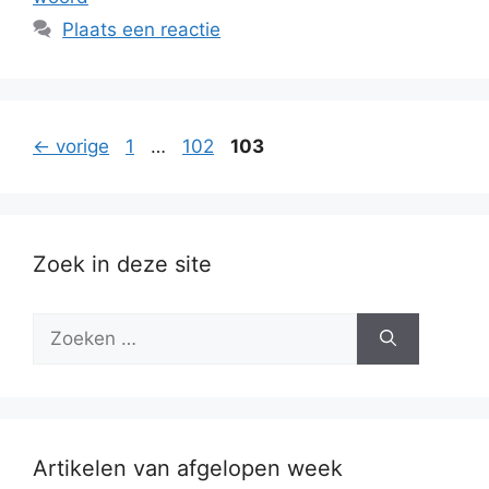
Plaats een reactie
Pagina
Pagina
Pagina
←
vorige
1
…
102
103
Zoek in deze site
Zoek
naar:
Artikelen van afgelopen week