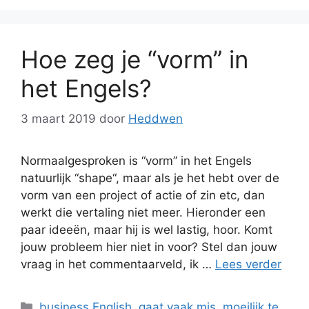
Hoe zeg je “vorm” in
het Engels?
3 maart 2019
door
Heddwen
Normaalgesproken is “vorm” in het Engels
natuurlijk “shape“, maar als je het hebt over de
vorm van een project of actie of zin etc, dan
werkt die vertaling niet meer. Hieronder een
paar ideeën, maar hij is wel lastig, hoor. Komt
jouw probleem hier niet in voor? Stel dan jouw
vraag in het commentaarveld, ik …
Lees verder
Categorieën
business English
,
gaat vaak mis
,
moeilijk te