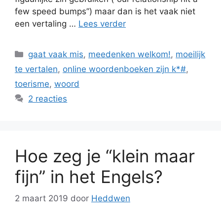
few speed bumps”) maar dan is het vaak niet
een vertaling …
Lees verder
Categorieën
gaat vaak mis
,
meedenken welkom!
,
moeilijk
te vertalen
,
online woordenboeken zijn k*#
,
toerisme
,
woord
2 reacties
Hoe zeg je “klein maar
fijn” in het Engels?
2 maart 2019
door
Heddwen