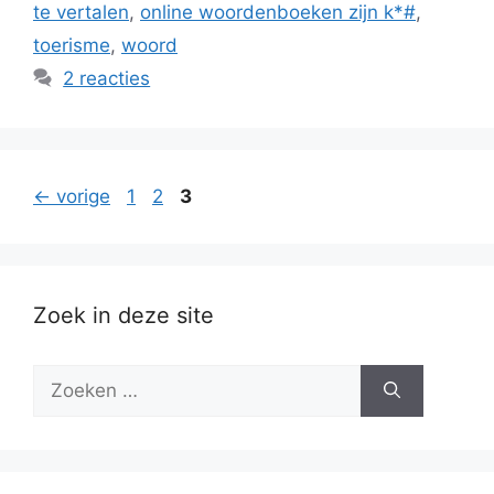
te vertalen
,
online woordenboeken zijn k*#
,
toerisme
,
woord
2 reacties
Pagina
Pagina
Pagina
←
vorige
1
2
3
Zoek in deze site
Zoek
naar: