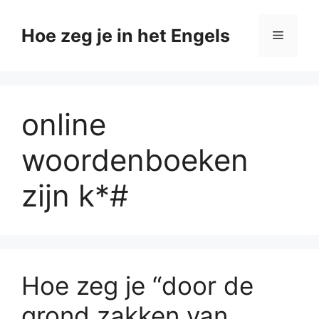
Ga
naar
Hoe zeg je in het Engels
Menu
de
inhoud
online
woordenboeken
zijn k*#
Hoe zeg je “door de
grond zakken van