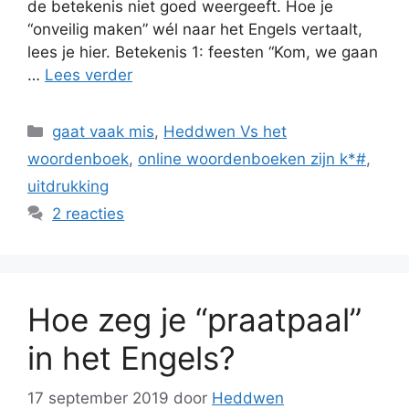
de betekenis niet goed weergeeft. Hoe je
“onveilig maken” wél naar het Engels vertaalt,
lees je hier. Betekenis 1: feesten “Kom, we gaan
…
Lees verder
Categorieën
gaat vaak mis
,
Heddwen Vs het
woordenboek
,
online woordenboeken zijn k*#
,
uitdrukking
2 reacties
Hoe zeg je “praatpaal”
in het Engels?
17 september 2019
door
Heddwen