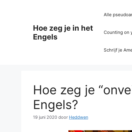
Ga
naar
Alle pseudoan
de
inhoud
Hoe zeg je in het
Counting on yo
Engels
Schrijf je Am
Hoe zeg je “onvei
Engels?
19 juni 2020
door
Heddwen