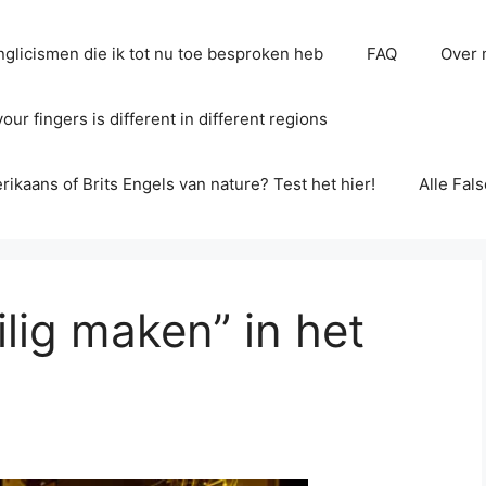
glicismen die ik tot nu toe besproken heb
FAQ
Over 
ur fingers is different in different regions
erikaans of Brits Engels van nature? Test het hier!
Alle Fal
lig maken” in het