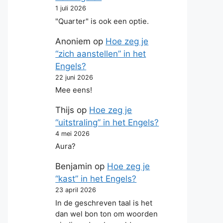
1 juli 2026
"Quarter" is ook een optie.
Anoniem
op
Hoe zeg je
“zich aanstellen” in het
Engels?
22 juni 2026
Mee eens!
Thijs
op
Hoe zeg je
“uitstraling” in het Engels?
4 mei 2026
Aura?
Benjamin
op
Hoe zeg je
“kast” in het Engels?
23 april 2026
In de geschreven taal is het
dan wel bon ton om woorden