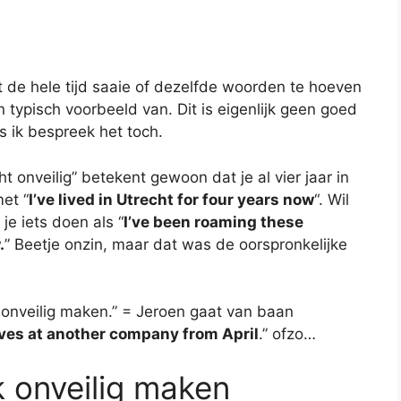
t de hele tijd saaie of dezelfde woorden te hoeven
 typisch voorbeeld van. Dit is eigenlijk geen goed
s ik bespreek het toch.
t onveilig” betekent gewoon dat je al vier jaar in
et “
I’ve lived in Utrecht for four years now
“. Wil
 je iets doen als “
I’ve been roaming these
.
” Beetje onzin, maar dat was de oorspronkelijke
f onveilig maken.” = Jeroen gaat van baan
aves at another company from April
.” ofzo…
jk onveilig maken