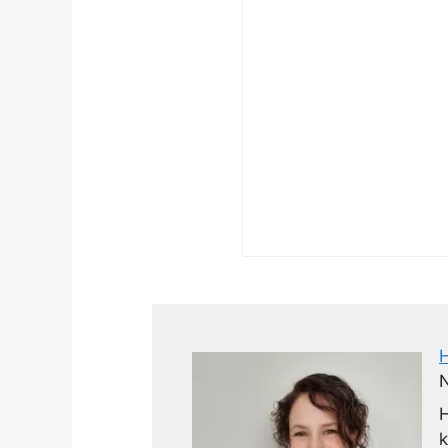
N
H
k