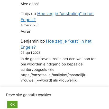
Mee eens!
Thijs
op
Hoe zeg je “uitstraling” in het
Engels?
4 mei 2026
Aura?
Benjamin
op
Hoe zeg je “kast” in het
Engels?
23 april 2026
In de geschreven taal is het dan wel bon ton
om woorden eindigend op bepaalde
achtervoegsels (zie
https://onzetaal.nl/taalloket/mannelijk-
vrouwelijk-woord) als vrouwelijk…
Deze site gebruikt cookies.
© 2026 Hoe zeg je in het Engels
• Gebouwd met
OK
GeneratePress