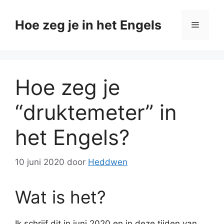
Ga
naar
Hoe zeg je in het Engels
Menu
de
inhoud
Hoe zeg je
“druktemeter” in
het Engels?
10 juni 2020
door
Heddwen
Wat is het?
Ik schrijf dit in juni 2020 en in deze tijden van