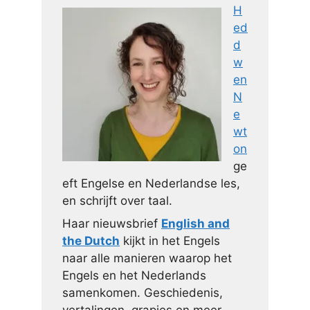
H
ed
d
w
en
N
e
wt
on
ge
eft Engelse en Nederlandse les,
en schrijft over taal.
Haar nieuwsbrief
English and
the Dutch
kijkt in het Engels
naar alle manieren waarop het
Engels en het Nederlands
samenkomen. Geschiedenis,