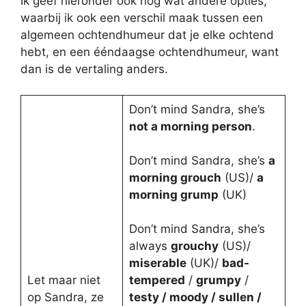
Ik geef hieronder ook nog wat andere opties,
waarbij ik ook een verschil maak tussen een
algemeen ochtendhumeur dat je elke ochtend
hebt, en een ééndaagse ochtendhumeur, want
dan is de vertaling anders.
Don’t mind Sandra, she’s
not a morning person
.
Don’t mind Sandra, she’s
a
morning grouch
(US)/
a
morning grump
(UK)
Don’t mind Sandra, she’s
always
grouchy
(US)/
miserable
(UK)/
bad-
Let maar niet
tempered
/
grumpy
/
op Sandra, ze
testy / moody / sullen /