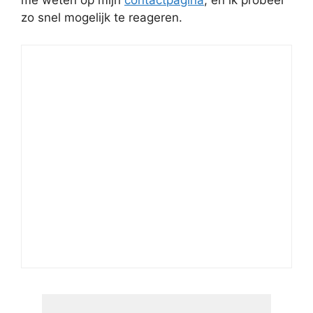
me weten op mijn
contactpagina
, en ik probeer
zo snel mogelijk te reageren.