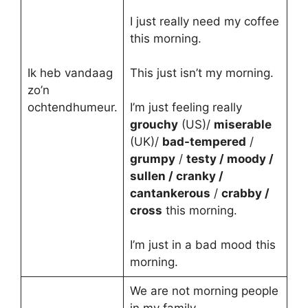
I just really need my coffee
this morning.
Ik heb vandaag
This just isn’t my morning.
zo’n
ochtendhumeur.
I’m just feeling really
grouchy
(US)/
miserable
(UK)/
bad-tempered
/
grumpy
/
testy / moody /
sullen / cranky /
cantankerous
/
crabby /
cross
this morning.
I’m just in a bad mood this
morning.
We are not morning people