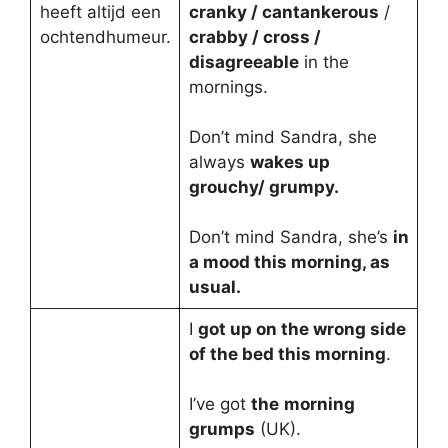
heeft altijd een
cranky / cantankerous
/
ochtendhumeur.
crabby / cross /
disagreeable
in the
mornings.
Don’t mind Sandra, she
always
wakes up
grouchy/ grumpy.
Don’t mind Sandra, she’s
in
a mood this morning, as
usual.
I
got up on the wrong side
of the bed this morning
.
I’ve got
the
morning
grumps
(UK).