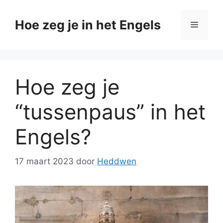
Ga
naar
Hoe zeg je in het Engels
Menu
de
inhoud
Hoe zeg je
“tussenpaus” in het
Engels?
17 maart 2023
door
Heddwen