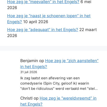
Hoe zeg je “meevallen” in het Engels?
6 mei
2026
Hoe zeg je “naast je schoenen lopen” in het
Engels?
10 april 2026
Hoe zeg je “adequaat” in het Engels?
22 maart
2026
Benjamin
op
Hoe zeg je “zich aanstellen”
in het Engels?
31 juli 2026
Ik zag laatst een aflevering van een
comedyserie (Spin City, geloof ik) waarin
"don't be ridiculous" werd vertaald met "stel…
Christl
op
Hoe zeg je “wereldvreemd” in
het Engels?