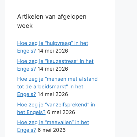
Artikelen van afgelopen
week
Hoe zeg je “hulpvraag” in het
Engels?
14 mei 2026
Hoe zeg je “keuzestress” in het
Engels?
14 mei 2026
Hoe zeg je “mensen met afstand
tot de arbeidsmarkt” in het
Engels?
14 mei 2026
Hoe zeg je “vanzelfsprekend” in
het Engels?
6 mei 2026
Hoe zeg je “meevallen” in het
Engels?
6 mei 2026