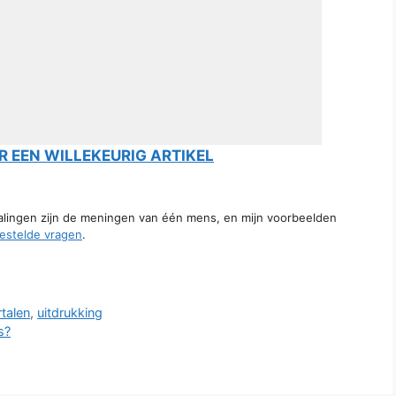
 EEN WILLEKEURIG ARTIKEL
talingen zijn de meningen van één mens, en mijn voorbeelden
estelde vragen
.
rtalen
,
uitdrukking
s?