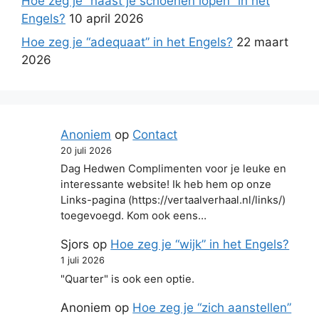
Hoe zeg je “naast je schoenen lopen” in het
Engels?
10 april 2026
Hoe zeg je “adequaat” in het Engels?
22 maart
2026
Anoniem
op
Contact
20 juli 2026
Dag Hedwen Complimenten voor je leuke en
interessante website! Ik heb hem op onze
Links-pagina (https://vertaalverhaal.nl/links/)
toegevoegd. Kom ook eens…
Sjors
op
Hoe zeg je “wijk” in het Engels?
1 juli 2026
"Quarter" is ook een optie.
Anoniem
op
Hoe zeg je “zich aanstellen”