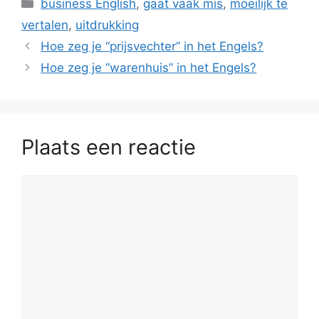
Categorieën
business English
,
gaat vaak mis
,
moeilijk te
vertalen
,
uitdrukking
Hoe zeg je “prijsvechter” in het Engels?
Hoe zeg je “warenhuis” in het Engels?
Plaats een reactie
Reactie