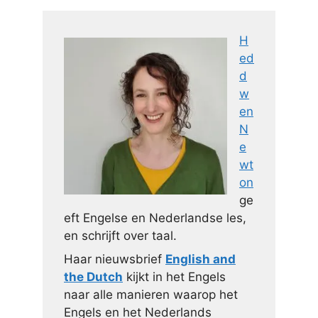
H
ed
d
w
en
N
e
wt
on
ge
eft Engelse en Nederlandse les,
en schrijft over taal.
Haar nieuwsbrief
English and
the Dutch
kijkt in het Engels
naar alle manieren waarop het
Engels en het Nederlands