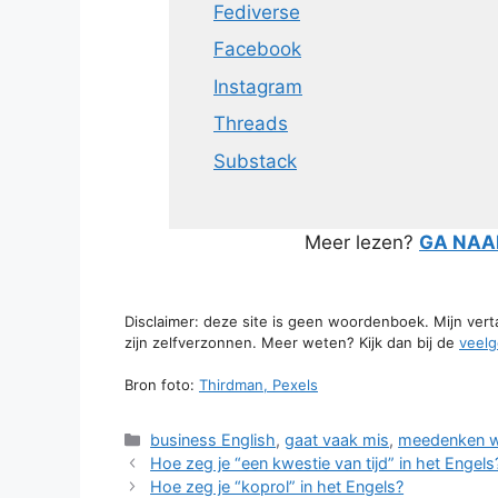
Fediverse
Facebook
Instagram
Threads
Substack
Meer lezen?
GA NAAR
Disclaimer: deze site is geen woordenboek. Mijn ver
zijn zelfverzonnen. Meer weten? Kijk dan bij de
veelg
Bron foto:
Thirdman, Pexels
Categorieën
business English
,
gaat vaak mis
,
meedenken 
Hoe zeg je “een kwestie van tijd” in het Engels
Hoe zeg je “koprol” in het Engels?