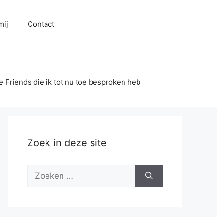
mij
Contact
se Friends die ik tot nu toe besproken heb
Zoek in deze site
Zoek
naar: