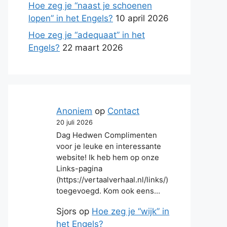
Hoe zeg je “naast je schoenen
lopen” in het Engels?
10 april 2026
Hoe zeg je “adequaat” in het
Engels?
22 maart 2026
Anoniem
op
Contact
20 juli 2026
Dag Hedwen Complimenten
voor je leuke en interessante
website! Ik heb hem op onze
Links-pagina
(https://vertaalverhaal.nl/links/)
toegevoegd. Kom ook eens…
Sjors
op
Hoe zeg je “wijk” in
het Engels?