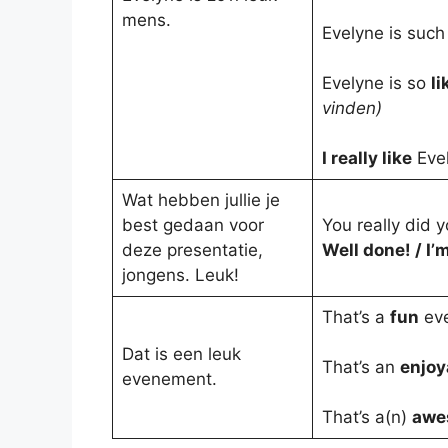
mens.
Evelyne is such
Evelyne is so
li
vinden)
I really like
Evel
Wat hebben jullie je
best gedaan voor
You really did 
deze presentatie,
Well done! / I’
jongens. Leuk!
That’s a
fun
eve
Dat is een leuk
That’s an
enjoy
evenement.
That’s a(n)
awes