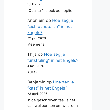
1 juli 2026
"Quarter" is ook een optie.
Anoniem
op
Hoe zeg je
“zich aanstellen” in het
Engels?
22 juni 2026
Mee eens!
Thijs
op
Hoe zeg je
“uitstraling” in het Engels?
4 mei 2026
Aura?
Benjamin
op
Hoe zeg je
“kast” in het Engels?
23 april 2026
In de geschreven taal is het
dan wel bon ton om woorden