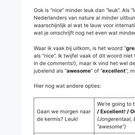
Ook is “nice” minder leuk dan “leuk”. Als “l
Nederlanders van nature al minder uitbund
waarschijnlijk al wat te lauw voor interna
wat je omschrijft nog net even wat minde
Waar ik vaak bij uitkom, is het woord “
gre
als “nice”. Ik twijfel vaak of dit woord nie
in de comments!), maar ik vind het wel d
jubelend als “
awesome
” of “
excellent
“, m
Hier nog wat andere opties:
We’re going to 
Gaan we morgen naar
/ Excellent! / 
de kermis? Leuk!
(Jongerentaal, B
“awesome”)