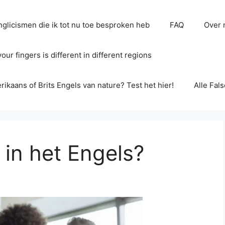
glicismen die ik tot nu toe besproken heb
FAQ
Over 
ur fingers is different in different regions
erikaans of Brits Engels van nature? Test het hier!
Alle Fal
 in het Engels?