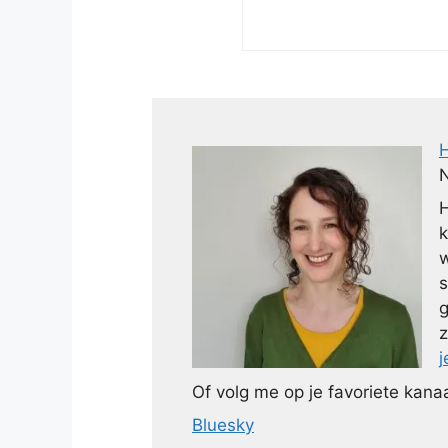
N
H
k
w
s
g
z
j
Of volg me op je favoriete kanaa
Bluesky