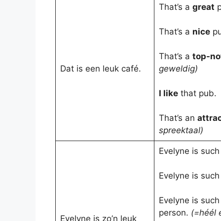
That’s a
great
p
That’s a
nice
p
That’s a
top-no
Dat is een leuk café.
geweldig)
I like
that pub.
That’s an
attra
spreektaal)
Evelyne is such
Evelyne is such
Evelyne is suc
person.
(=héél 
Evelyne is zo’n leuk