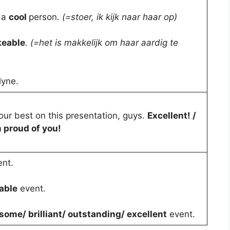
 a
cool
person.
(=stoer, ik kijk naar haar op)
keable
.
(=het is makkelijk om haar aardig te
yne.
your best on this presentation, guys.
Excellent! /
m proud of you!
nt.
able
event.
ome/ brilliant/ outstanding/ excellent
event.