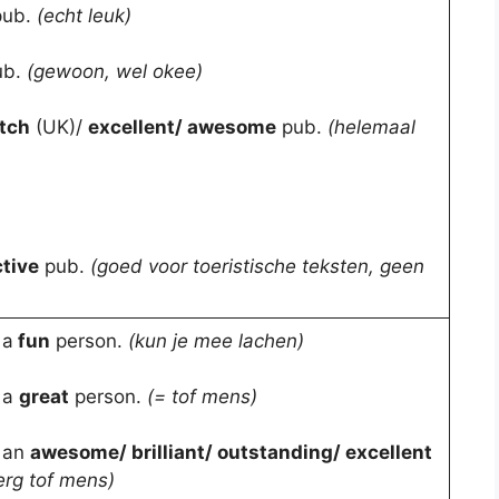
ub.
(echt leuk)
ub.
(gewoon, wel okee)
tch
(UK)/
excellent/ awesome
pub.
(helemaal
ctive
pub.
(goed voor toeristische teksten, geen
 a
fun
person.
(kun je mee lachen)
 a
great
person.
(= tof mens)
h an
awesome/ brilliant/ outstanding/ excellent
erg tof mens)