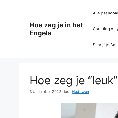
Ga
naar
Alle pseudoan
de
inhoud
Hoe zeg je in het
Counting on yo
Engels
Schrijf je Am
Hoe zeg je “leuk”
3 december 2022
door
Heddwen