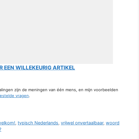
 EEN WILLEKEURIG ARTIKEL
talingen zijn de meningen van één mens, en mijn voorbeelden
estelde vragen
.
welkom!
,
typisch Nederlands
,
vrijwel onvertaalbaar
,
woord
?