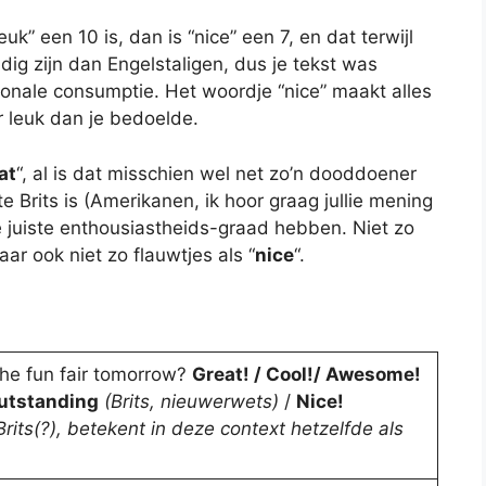
euk” een 10 is, dan is “nice” een 7, en dat terwijl
ig zijn dan Engelstaligen, dus je tekst was
tionale consumptie. Het woordje “nice” maakt alles
r leuk dan je bedoelde.
at
“, al is dat misschien wel net zo’n dooddoener
t te Brits is (Amerikanen, ik hoor graag jullie mening
e juiste enthousiastheids-graad hebben. Niet zo
aar ook niet zo flauwtjes als “
nice
“.
the fun fair tomorrow?
Great! / Cool!/ Awesome!
Outstanding
(Brits, nieuwerwets)
/
Nice!
rits(?), betekent in deze context hetzelfde als