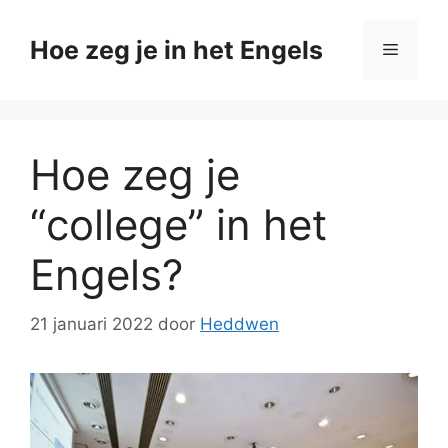
Ga
naar
Hoe zeg je in het Engels
Menu
de
inhoud
Hoe zeg je
“college” in het
Engels?
21 januari 2022
door
Heddwen