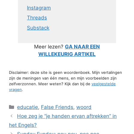
Instagram
Threads
Substack
Meer lezen?
GA NAAR EEN
WILLEKEURIG ARTIKEL
Disclaimer: deze site is geen woordenboek. Mijn vertalingen
zijn de meningen van één mens, en mijn voorbeelden zijn
zelfverzonnen. Meer weten? Kijk dan bij de
veelgestelde
vragen
.
Categorieën
educatie
,
False Friends
,
woord
Hoe zeg je “je handen ervan aftrekken” in
het Engels?
Sunday Funday: nou nou, poe poe