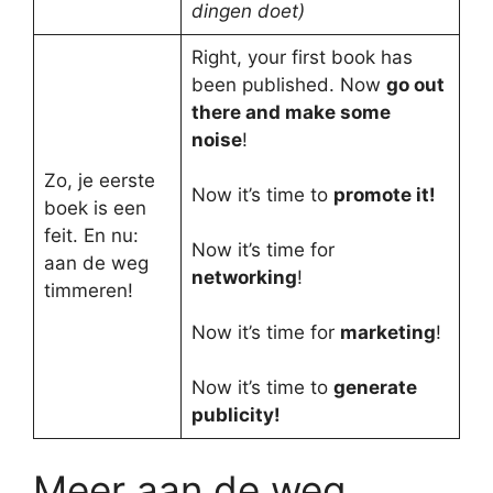
dingen doet)
Right, your first book has
been published. Now
go out
there and make some
noise
!
Zo, je eerste
Now it’s time to
promote it!
boek is een
feit. En nu:
Now it’s time for
aan de weg
networking
!
timmeren!
Now it’s time for
marketing
!
Now it’s time to
generate
publicity!
Meer aan de weg