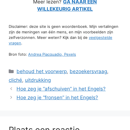
Meer lezen?
GA NAAR EEN
WILLEKEURIG ARTIKEL
Disclaimer: deze site is geen woordenboek. Mijn vertalingen
zijn de meningen van één mens, en mijn voorbeelden zijn
zelfverzonnen. Meer weten? Kijk dan bij de
veelgestelde
vragen
.
Bron foto:
Andrea Piacquadio, Pexels
Categorieën
behoud het voorwerp
,
bezoekersvraag
,
cliché
,
uitdrukking
Hoe zeg je “afschuiven” in het Engels?
Hoe zeg je “fronsen” in het Engels?
Plaats een reactie