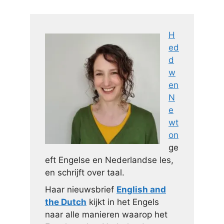
H
ed
d
w
en
N
e
wt
on
ge
eft Engelse en Nederlandse les,
en schrijft over taal.
Haar nieuwsbrief
English and
the Dutch
kijkt in het Engels
naar alle manieren waarop het