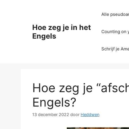
Ga
naar
Alle pseudoan
de
inhoud
Hoe zeg je in het
Counting on yo
Engels
Schrijf je Am
Hoe zeg je “afsch
Engels?
13 december 2022
door
Heddwen