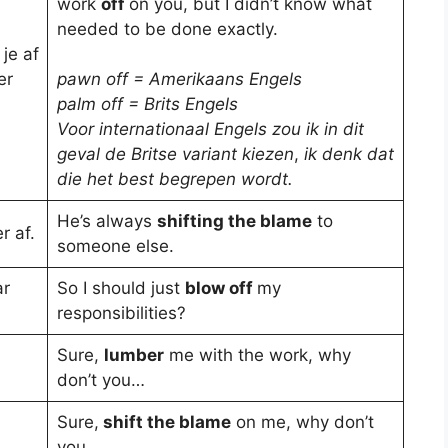
work
off
on you, but I didn’t know what
needed to be done exactly.
je af
er
pawn off = Amerikaans Engels
palm off = Brits Engels
Voor internationaal Engels zou ik in dit
geval de Britse variant kiezen
,
ik denk dat
die het best begrepen wordt.
He’s always
shifting the blame
to
r af.
someone else.
ar
So I should just
blow off
my
responsibilities?
Sure,
lumber
me with the work, why
don’t you…
Sure,
shift the blame
on me, why don’t
you….