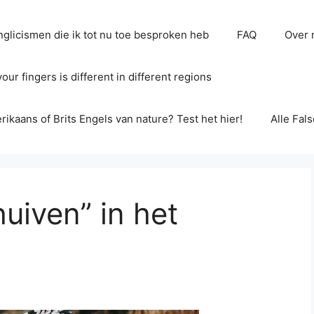
glicismen die ik tot nu toe besproken heb
FAQ
Over 
ur fingers is different in different regions
erikaans of Brits Engels van nature? Test het hier!
Alle Fal
uiven” in het