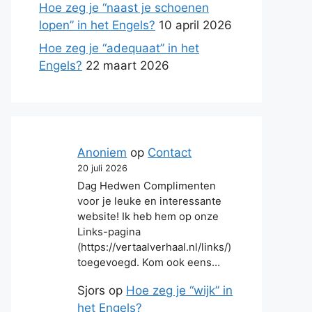
Hoe zeg je “naast je schoenen
lopen” in het Engels?
10 april 2026
Hoe zeg je “adequaat” in het
Engels?
22 maart 2026
Anoniem
op
Contact
20 juli 2026
Dag Hedwen Complimenten
voor je leuke en interessante
website! Ik heb hem op onze
Links-pagina
(https://vertaalverhaal.nl/links/)
toegevoegd. Kom ook eens…
Sjors
op
Hoe zeg je “wijk” in
het Engels?