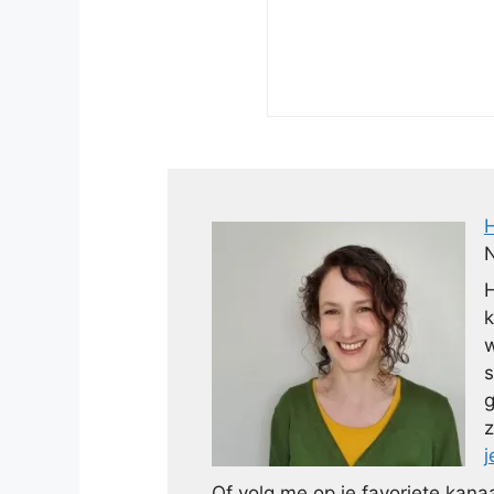
N
H
k
w
s
g
z
j
Of volg me op je favoriete kanaa