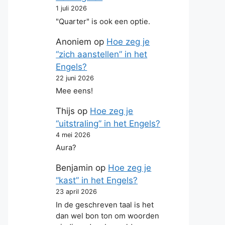
1 juli 2026
"Quarter" is ook een optie.
Anoniem
op
Hoe zeg je
“zich aanstellen” in het
Engels?
22 juni 2026
Mee eens!
Thijs
op
Hoe zeg je
“uitstraling” in het Engels?
4 mei 2026
Aura?
Benjamin
op
Hoe zeg je
“kast” in het Engels?
23 april 2026
In de geschreven taal is het
dan wel bon ton om woorden