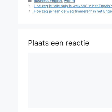
Categorieën
business English
,
woord
Hoe zeg je “alle hulp is welkom” in het Engels?
Hoe zeg je “aan de weg timmeren” in het Enge
Plaats een reactie
Reactie