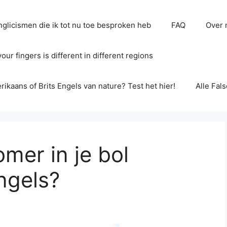
glicismen die ik tot nu toe besproken heb
FAQ
Over 
ur fingers is different in different regions
erikaans of Brits Engels van nature? Test het hier!
Alle Fal
mer in je bol
ngels?