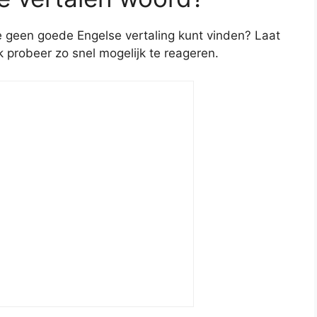
je geen goede Engelse vertaling kunt vinden? Laat
ik probeer zo snel mogelijk te reageren.