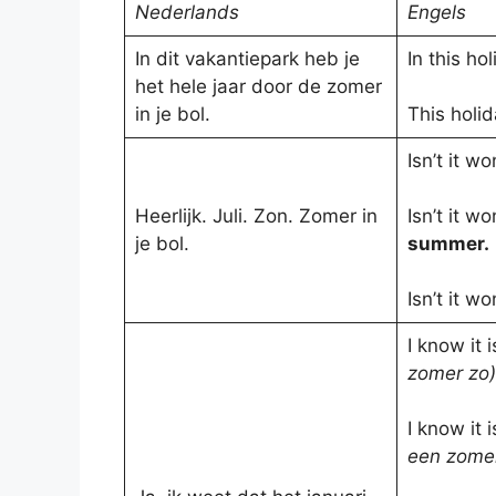
Nederlands
Engels
In dit vakantiepark heb je
In this ho
het hele jaar door de zomer
in je bol.
This holid
Isn’t it w
Heerlijk. Juli. Zon. Zomer in
Isn’t it w
je bol.
summer.
Isn’t it w
I know it 
zomer zo)
I know it 
een zomer