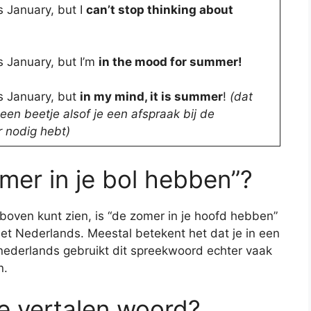
is January, but I
can’t stop thinking about
is January, but I’m
in the mood for summer!
is January, but
in my mind, it is summer
!
(dat
 een beetje alsof je een afspraak bij de
r nodig hebt)
mer in je bol hebben”?
boven kunt zien, is “de zomer in je hoofd hebben”
 het Nederlands. Meestal betekent het dat je in een
gnederlands gebruikt dit spreekwoord echter vaak
n.
te vertalen woord?