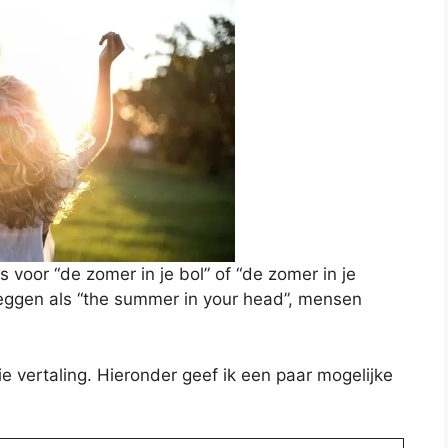
s voor “de zomer in je bol” of “de zomer in je
zeggen als “the summer in your head”, mensen
e vertaling. Hieronder geef ik een paar mogelijke