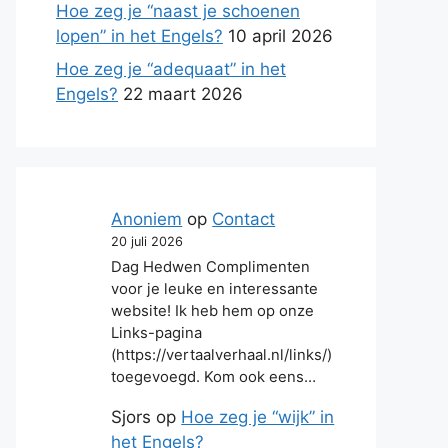
Hoe zeg je “naast je schoenen
lopen” in het Engels?
10 april 2026
Hoe zeg je “adequaat” in het
Engels?
22 maart 2026
Anoniem
op
Contact
20 juli 2026
Dag Hedwen Complimenten
voor je leuke en interessante
website! Ik heb hem op onze
Links-pagina
(https://vertaalverhaal.nl/links/)
toegevoegd. Kom ook eens…
Sjors
op
Hoe zeg je “wijk” in
het Engels?