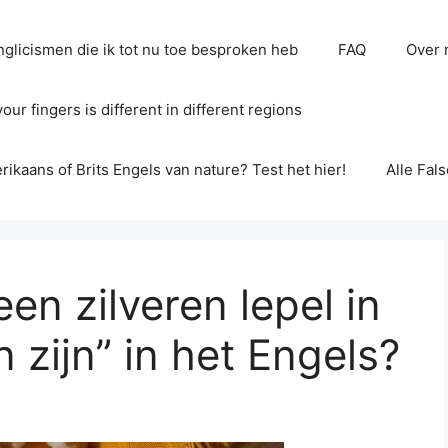
glicismen die ik tot nu toe besproken heb
FAQ
Over 
ur fingers is different in different regions
erikaans of Brits Engels van nature? Test het hier!
Alle Fal
en zilveren lepel in
zijn” in het Engels?