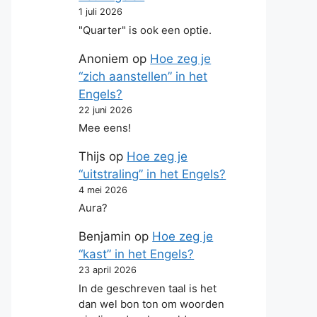
1 juli 2026
"Quarter" is ook een optie.
Anoniem
op
Hoe zeg je
“zich aanstellen” in het
Engels?
22 juni 2026
Mee eens!
Thijs
op
Hoe zeg je
“uitstraling” in het Engels?
4 mei 2026
Aura?
Benjamin
op
Hoe zeg je
“kast” in het Engels?
23 april 2026
In de geschreven taal is het
dan wel bon ton om woorden