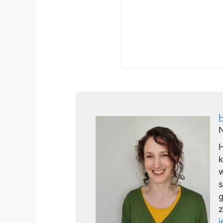
N
H
k
w
s
g
z
j