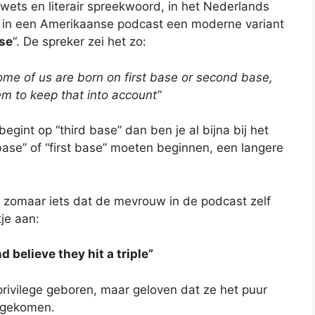
rwets en literair spreekwoord, in het Nederlands
tst in een Amerikaanse podcast een moderne variant
ase
“. De spreker zei het zo:
ome of us are born on first base or second base,
em to keep that into account”
begint op “third base” dan ben je al bijna bij het
base” of “first base” moeten beginnen, een langere
iet zomaar iets dat de mevrouw in de podcast zelf
je aan:
d believe they hit a triple”
rivilege geboren, maar geloven dat ze het puur
n gekomen.