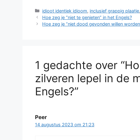
Categorieën
idioot identiek idioom
,
inclusief grappig plaatje
Hoe zeg je “niet te genieten” in het Engels?
Hoe zeg je “niet dood gevonden willen worden”
1 gedachte over “Ho
zilveren lepel in de 
Engels?”
Peer
14 augustus 2023 om 21:23