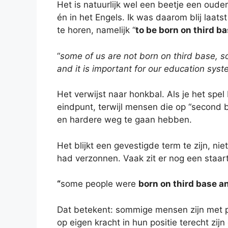
Het is natuurlijk wel een beetje een oude
én in het Engels. Ik was daarom blij laa
te horen, namelijk “
to be born on third b
“
some of us are not born on third base, s
and it is important for our education syst
Het verwijst naar honkbal. Als je het spel 
eindpunt, terwijl mensen die op “second 
en hardere weg te gaan hebben.
Het blijkt een gevestigde term te zijn, n
had verzonnen. Vaak zit er nog een staart
“
some people were
born on third base an
Dat betekent: sommige mensen zijn met p
op eigen kracht in hun positie terecht zij