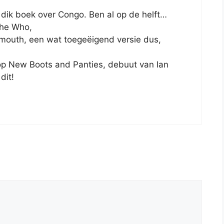
 dik boek over Congo. Ben al op de helft…
the Who,
y mouth, een wat toegeëigend versie dus,
 op New Boots and Panties, debuut van Ian
dit!