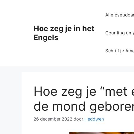
Ga
naar
Alle pseudoan
de
inhoud
Hoe zeg je in het
Counting on yo
Engels
Schrijf je Am
Hoe zeg je “met e
de mond geboren 
26 december 2022
door
Heddwen