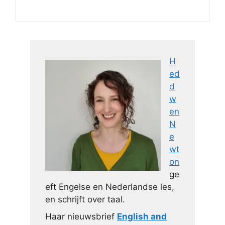
H
ed
d
w
en
N
e
wt
on
ge
eft Engelse en Nederlandse les,
en schrijft over taal.
Haar nieuwsbrief
English and