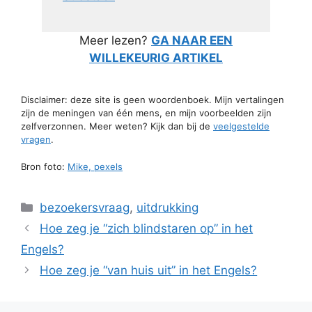
Meer lezen?
GA NAAR EEN
WILLEKEURIG ARTIKEL
Disclaimer: deze site is geen woordenboek. Mijn vertalingen
zijn de meningen van één mens, en mijn voorbeelden zijn
zelfverzonnen. Meer weten? Kijk dan bij de
veelgestelde
vragen
.
Bron foto:
Mike, pexels
Categorieën
bezoekersvraag
,
uitdrukking
Hoe zeg je “zich blindstaren op” in het
Engels?
Hoe zeg je “van huis uit” in het Engels?