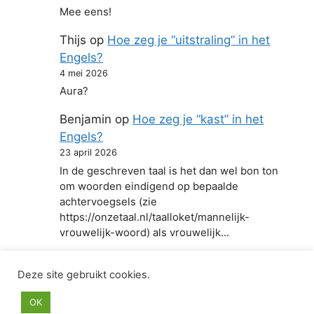
Mee eens!
Thijs
op
Hoe zeg je “uitstraling” in het
Engels?
4 mei 2026
Aura?
Benjamin
op
Hoe zeg je “kast” in het
Engels?
23 april 2026
In de geschreven taal is het dan wel bon ton
om woorden eindigend op bepaalde
achtervoegsels (zie
https://onzetaal.nl/taalloket/mannelijk-
vrouwelijk-woord) als vrouwelijk…
Deze site gebruikt cookies.
© 2026 Hoe zeg je in het Engels
• Gebouwd met
OK
GeneratePress