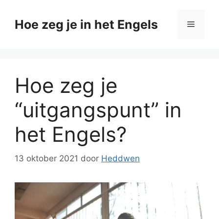
Ga
naar
Hoe zeg je in het Engels
Menu
de
inhoud
Hoe zeg je
“uitgangspunt” in
het Engels?
13 oktober 2021
door
Heddwen