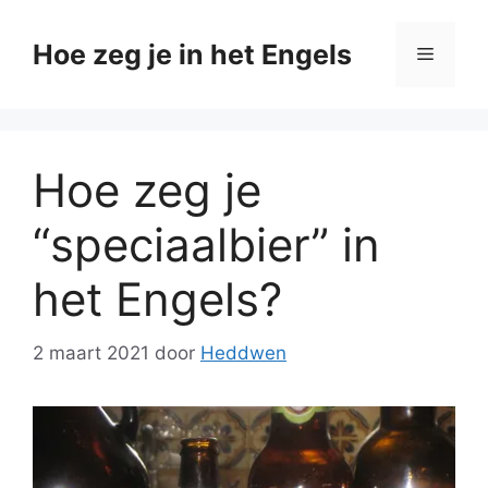
Ga
naar
Hoe zeg je in het Engels
Menu
de
inhoud
Hoe zeg je
“speciaalbier” in
het Engels?
2 maart 2021
door
Heddwen