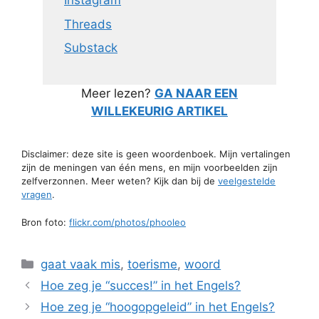
Instagram
Threads
Substack
Meer lezen?
GA NAAR EEN
WILLEKEURIG ARTIKEL
Disclaimer: deze site is geen woordenboek. Mijn vertalingen
zijn de meningen van één mens, en mijn voorbeelden zijn
zelfverzonnen. Meer weten? Kijk dan bij de
veelgestelde
vragen
.
Bron foto:
flickr.com/photos/phooleo
Categorieën
gaat vaak mis
,
toerisme
,
woord
Hoe zeg je “succes!” in het Engels?
Hoe zeg je “hoogopgeleid” in het Engels?