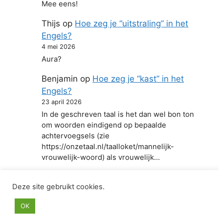
Mee eens!
Thijs
op
Hoe zeg je “uitstraling” in het
Engels?
4 mei 2026
Aura?
Benjamin
op
Hoe zeg je “kast” in het
Engels?
23 april 2026
In de geschreven taal is het dan wel bon ton
om woorden eindigend op bepaalde
achtervoegsels (zie
https://onzetaal.nl/taalloket/mannelijk-
vrouwelijk-woord) als vrouwelijk…
Deze site gebruikt cookies.
© 2026 Hoe zeg je in het Engels
• Gebouwd met
OK
GeneratePress