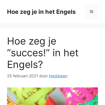
Ga
naar
Hoe zeg je in het Engels
Menu
de
inhoud
Hoe zeg je
“succes!” in het
Engels?
25 februari 2021
door
Heddwen