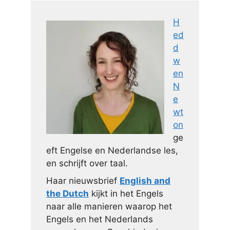
H
ed
d
w
en
N
e
wt
on
ge
eft Engelse en Nederlandse les,
en schrijft over taal.
Haar nieuwsbrief
English and
the Dutch
kijkt in het Engels
naar alle manieren waarop het
Engels en het Nederlands