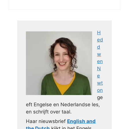
H
ed
d
w
en
N
e
wt
on
ge
eft Engelse en Nederlandse les,
en schrijft over taal.
Haar nieuwsbrief
English and
the Dutch
kijkt in het Engels