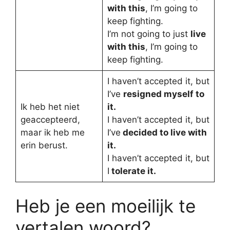
with this
, I’m going to
keep fighting.
I’m not going to just
live
with this
, I’m going to
keep fighting.
I haven’t accepted it, but
I’ve
resigned myself to
Ik heb het niet
it.
geaccepteerd,
I haven’t accepted it, but
maar ik heb me
I’ve
decided to live with
erin berust.
it.
I haven’t accepted it, but
I
tolerate it.
Heb je een moeilijk te
vertalen woord?