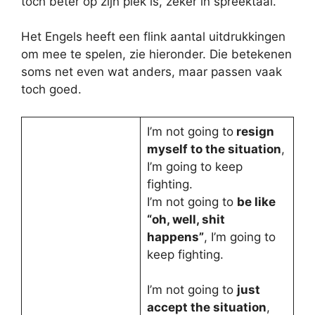
toch beter op zijn plek is, zeker in spreektaal.
Het Engels heeft een flink aantal uitdrukkingen
om mee te spelen, zie hieronder. Die betekenen
soms net even wat anders, maar passen vaak
toch goed.
I’m not going to
resign
myself to the situation
,
I’m going to keep
fighting.
I’m not going to
be like
“oh, well, shit
happens”
, I’m going to
keep fighting.
I’m not going to
just
accept the situation
,