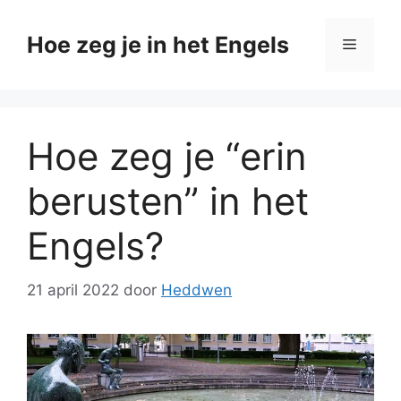
Ga
naar
Hoe zeg je in het Engels
Menu
de
inhoud
Hoe zeg je “erin
berusten” in het
Engels?
21 april 2022
door
Heddwen