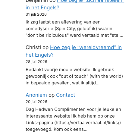
Benjamin
op
Hoe zeg je “zich aanstellen”
in het Engels?
31 juli 2026
Ik zag laatst een aflevering van een
comedyserie (Spin City, geloof ik) waarin
"don't be ridiculous" werd vertaald met "stel…
Christl
op
Hoe zeg je “wereldvreemd” in
het Engels?
28 juli 2026
Bedankt voorje mooie website! Ik gebruik
gewoonlijk ook "out of touch" (with the world)
in bepaalde gevallen, wat ik altijd…
Anoniem
op
Contact
20 juli 2026
Dag Hedwen Complimenten voor je leuke en
interessante website! Ik heb hem op onze
Links-pagina (https://vertaalverhaal.nl/links/)
toegevoegd. Kom ook eens…