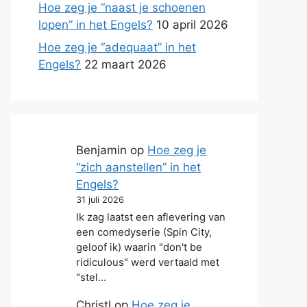
Hoe zeg je “naast je schoenen
lopen” in het Engels?
10 april 2026
Hoe zeg je “adequaat” in het
Engels?
22 maart 2026
Benjamin
op
Hoe zeg je
“zich aanstellen” in het
Engels?
31 juli 2026
Ik zag laatst een aflevering van
een comedyserie (Spin City,
geloof ik) waarin "don't be
ridiculous" werd vertaald met
"stel…
Christl
op
Hoe zeg je