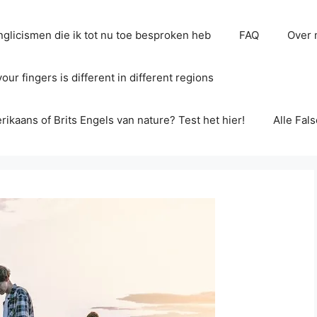
glicismen die ik tot nu toe besproken heb
FAQ
Over 
ur fingers is different in different regions
erikaans of Brits Engels van nature? Test het hier!
Alle Fal