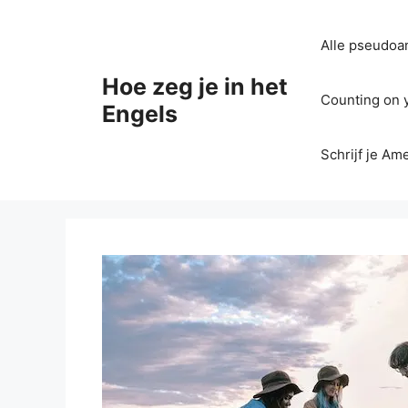
Ga
naar
Alle pseudoan
de
inhoud
Hoe zeg je in het
Counting on yo
Engels
Schrijf je Am