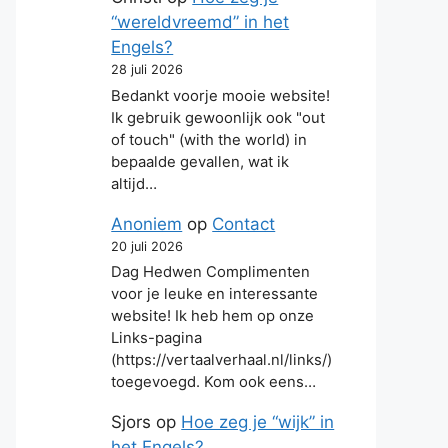
“wereldvreemd” in het
Engels?
28 juli 2026
Bedankt voorje mooie website!
Ik gebruik gewoonlijk ook "out
of touch" (with the world) in
bepaalde gevallen, wat ik
altijd…
Anoniem
op
Contact
20 juli 2026
Dag Hedwen Complimenten
voor je leuke en interessante
website! Ik heb hem op onze
Links-pagina
(https://vertaalverhaal.nl/links/)
toegevoegd. Kom ook eens…
Sjors
op
Hoe zeg je “wijk” in
het Engels?