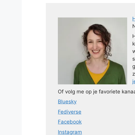
N
H
k
w
s
g
z
j
Of volg me op je favoriete kanaa
Bluesky
Fediverse
Facebook
Instagram