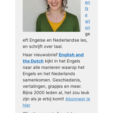
en
N
e
wt
on
ge
eft Engelse en Nederlandse les,
en schrijft over taal.
Haar nieuwsbrief
English and
the Dutch
kijkt in het Engels
naar alle manieren waarop het
Engels en het Nederlands
samenkomen. Geschiedenis,
vertalingen, grapjes en meer.
Bijna 2000 leden al, het zou leuk
zijn als je erbij komt!
Abonneer je
hier