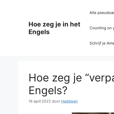
Ga
naar
Alle pseudoan
de
inhoud
Hoe zeg je in het
Counting on yo
Engels
Schrijf je Am
Hoe zeg je “verpa
Engels?
16 april 2022
door
Heddwen