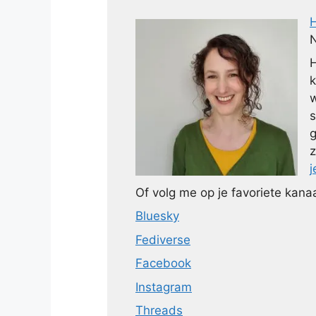
N
H
k
w
s
g
z
j
Of volg me op je favoriete kanaa
Bluesky
Fediverse
Facebook
Instagram
Threads