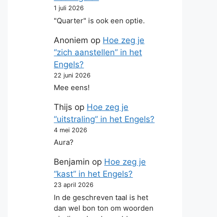
1 juli 2026
"Quarter" is ook een optie.
Anoniem
op
Hoe zeg je
“zich aanstellen” in het
Engels?
22 juni 2026
Mee eens!
Thijs
op
Hoe zeg je
“uitstraling” in het Engels?
4 mei 2026
Aura?
Benjamin
op
Hoe zeg je
“kast” in het Engels?
23 april 2026
In de geschreven taal is het
dan wel bon ton om woorden