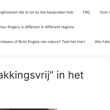
glicismen die ik tot nu toe besproken heb
FAQ
Over 
ur fingers is different in different regions
erikaans of Brits Engels van nature? Test het hier!
Alle Fal
kkingsvrij” in het