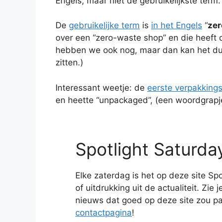
Engels, maar niet de gebruikelijkste term.
De
gebruikelijke term
is
in het Engels
“
zer
over een “zero-waste shop” en die heeft d
hebben we ook nog, maar dan kan het dus 
zitten.)
Interessant weetje: de
eerste verpakkings
en heette “unpackaged”, (een woordgrapj
Spotlight Saturda
Elke zaterdag is het op deze site Sp
of uitdrukking uit de actualiteit. Zi
nieuws dat goed op deze site zou p
contactpagina
!