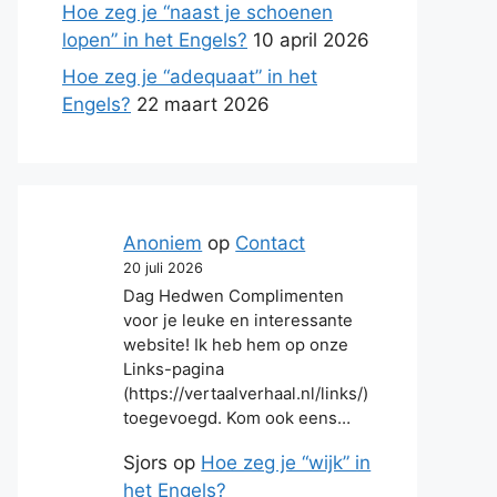
Hoe zeg je “naast je schoenen
lopen” in het Engels?
10 april 2026
Hoe zeg je “adequaat” in het
Engels?
22 maart 2026
Anoniem
op
Contact
20 juli 2026
Dag Hedwen Complimenten
voor je leuke en interessante
website! Ik heb hem op onze
Links-pagina
(https://vertaalverhaal.nl/links/)
toegevoegd. Kom ook eens…
Sjors
op
Hoe zeg je “wijk” in
het Engels?