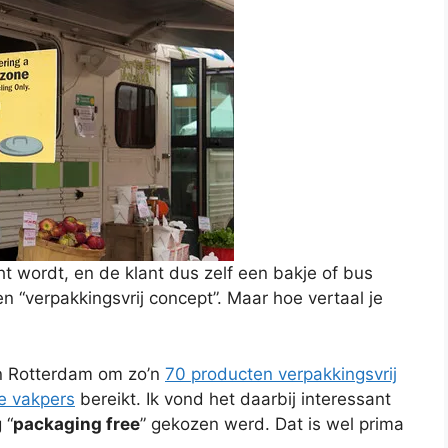
t wordt, en de klant dus zelf een bakje of bus
 “verpakkingsvrij concept”. Maar hoe vertaal je
in Rotterdam om zo’n
70 producten verpakkingsvrij
le vakpers
bereikt. Ik vond het daarbij interessant
 “
packaging free
” gekozen werd. Dat is wel prima