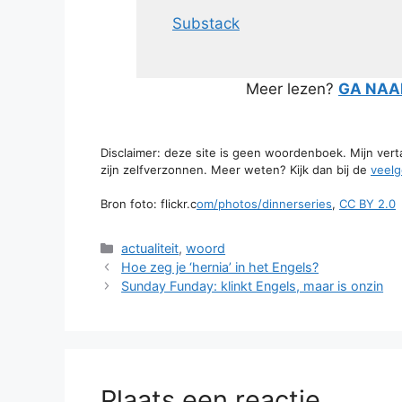
Substack
Meer lezen?
GA NAAR
Disclaimer: deze site is geen woordenboek. Mijn ver
zijn zelfverzonnen. Meer weten? Kijk dan bij de
veelg
Bron foto: flickr.c
om/photos/dinnerseries
,
CC BY 2.0
Categorieën
actualiteit
,
woord
Hoe zeg je ‘hernia’ in het Engels?
Sunday Funday: klinkt Engels, maar is onzin
Plaats een reactie