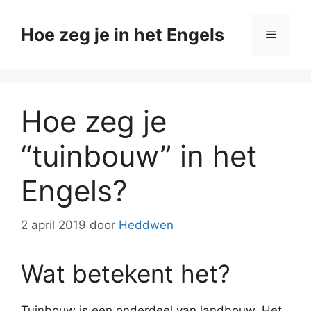
Ga
naar
Hoe zeg je in het Engels
Menu
de
inhoud
Hoe zeg je
“tuinbouw” in het
Engels?
2 april 2019
door
Heddwen
Wat betekent het?
Tuinbouw is een onderdeel van landbouw. Het