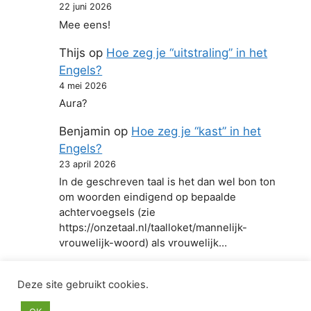
22 juni 2026
Mee eens!
Thijs
op
Hoe zeg je “uitstraling” in het
Engels?
4 mei 2026
Aura?
Benjamin
op
Hoe zeg je “kast” in het
Engels?
23 april 2026
In de geschreven taal is het dan wel bon ton
om woorden eindigend op bepaalde
achtervoegsels (zie
https://onzetaal.nl/taalloket/mannelijk-
vrouwelijk-woord) als vrouwelijk…
Deze site gebruikt cookies.
© 2026 Hoe zeg je in het Engels
• Gebouwd met