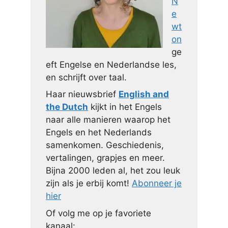
N
e
wt
on
ge
eft Engelse en Nederlandse les,
en schrijft over taal.
Haar nieuwsbrief
English and
the Dutch
kijkt in het Engels
naar alle manieren waarop het
Engels en het Nederlands
samenkomen. Geschiedenis,
vertalingen, grapjes en meer.
Bijna 2000 leden al, het zou leuk
zijn als je erbij komt!
Abonneer je
hier
Of volg me op je favoriete
kanaal: