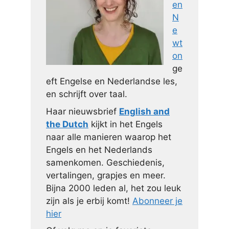
en
N
e
wt
on
ge
eft Engelse en Nederlandse les,
en schrijft over taal.
Haar nieuwsbrief
English and
the Dutch
kijkt in het Engels
naar alle manieren waarop het
Engels en het Nederlands
samenkomen. Geschiedenis,
vertalingen, grapjes en meer.
Bijna 2000 leden al, het zou leuk
zijn als je erbij komt!
Abonneer je
hier