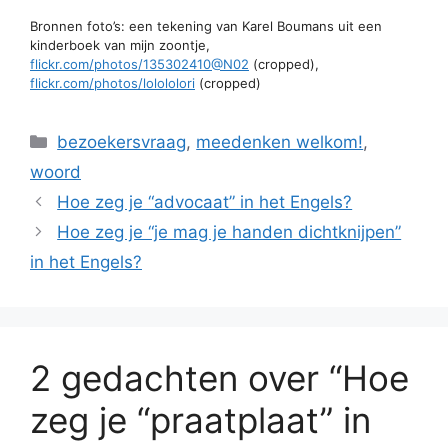
Bronnen foto’s: een tekening van Karel Boumans uit een
kinderboek van mijn zoontje,
flickr.com/photos/135302410@N02
(cropped),
flickr.com/photos/lolololori
(cropped)
Categorieën
bezoekersvraag
,
meedenken welkom!
,
woord
Hoe zeg je “advocaat” in het Engels?
Hoe zeg je “je mag je handen dichtknijpen”
in het Engels?
2 gedachten over “Hoe
zeg je “praatplaat” in