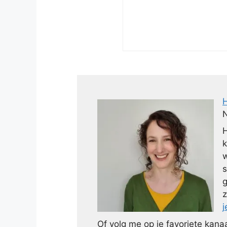
N
H
k
w
s
g
z
j
Of volg me op je favoriete kanaa