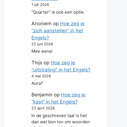
1 juli 2026
"Quarter" is ook een optie.
Anoniem
op
Hoe zeg je
“zich aanstellen” in het
Engels?
22 juni 2026
Mee eens!
Thijs
op
Hoe zeg je
“uitstraling” in het Engels?
4 mei 2026
Aura?
Benjamin
op
Hoe zeg je
“kast” in het Engels?
23 april 2026
In de geschreven taal is het
dan wel bon ton om woorden