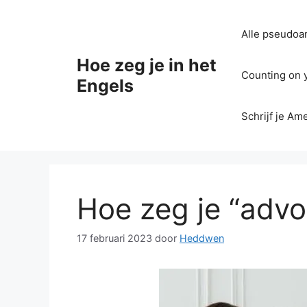
Ga
naar
Alle pseudoan
de
inhoud
Hoe zeg je in het
Counting on yo
Engels
Schrijf je Am
Hoe zeg je “advo
17 februari 2023
door
Heddwen