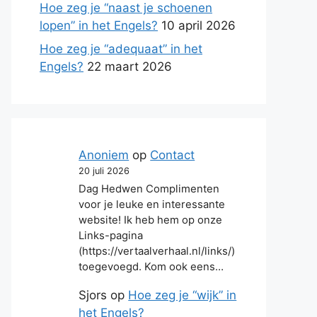
Hoe zeg je “naast je schoenen
lopen” in het Engels?
10 april 2026
Hoe zeg je “adequaat” in het
Engels?
22 maart 2026
Anoniem
op
Contact
20 juli 2026
Dag Hedwen Complimenten
voor je leuke en interessante
website! Ik heb hem op onze
Links-pagina
(https://vertaalverhaal.nl/links/)
toegevoegd. Kom ook eens…
Sjors
op
Hoe zeg je “wijk” in
het Engels?