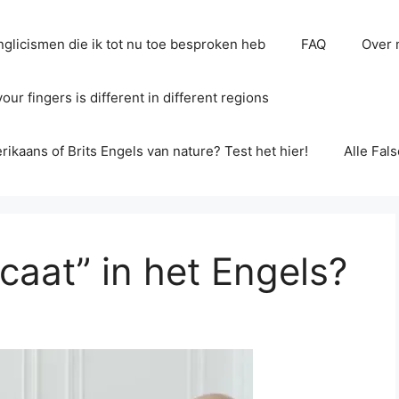
glicismen die ik tot nu toe besproken heb
FAQ
Over 
ur fingers is different in different regions
erikaans of Brits Engels van nature? Test het hier!
Alle Fal
caat” in het Engels?