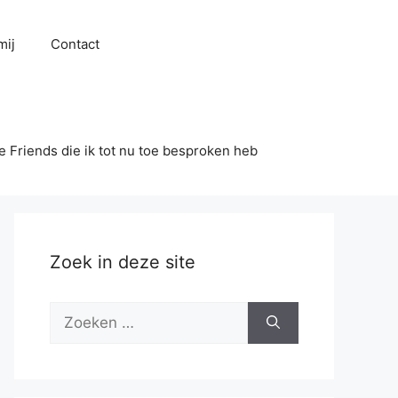
mij
Contact
se Friends die ik tot nu toe besproken heb
Zoek in deze site
Zoek
naar: