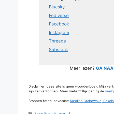
Bluesky
Fediverse
Facebook
Instagram
Threads
Substack
Meer lezen?
GA NAAR
Disclaimer: deze site is geen woordenboek. Mijn ver
zijn zelfverzonnen. Meer weten? Kijk dan bij de
veelg
Bronnen foto’s: advocaat:
Karolina Grabowska, Pexels
Categorieën
False Friends
,
woord