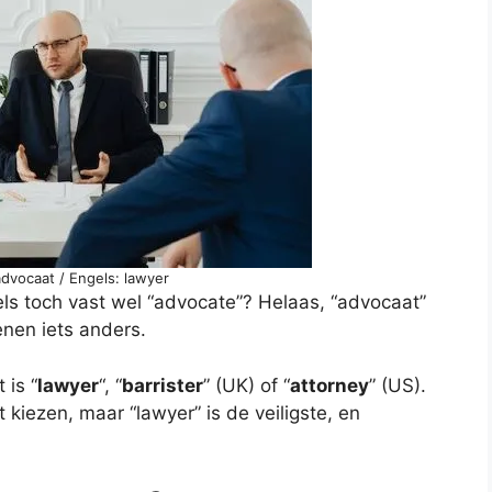
dvocaat / Engels: lawyer
gels toch vast wel “advocate”? Helaas, “advocaat”
enen iets anders.
 is “
lawyer
“, “
barrister
” (UK) of “
attorney
” (US).
 kiezen, maar “lawyer” is de veiligste, en