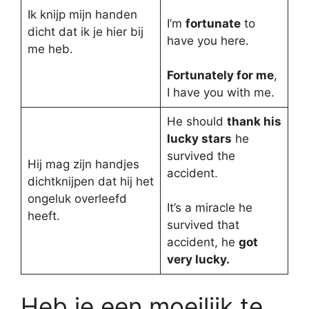
Ik knijp mijn handen
I’m
fortunate
to
dicht dat ik je hier bij
have you here.
me heb.
Fortunately for me
,
I have you with me.
He should
thank his
lucky stars
he
survived the
Hij mag zijn handjes
accident.
dichtknijpen dat hij het
ongeluk overleefd
It’s a miracle he
heeft.
survived that
accident, he
got
very lucky.
Heb je een moeilijk te