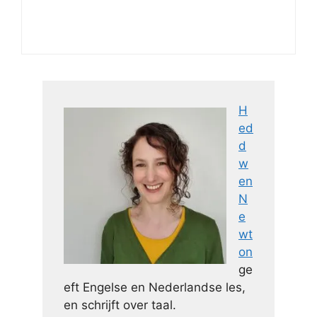
H
ed
d
w
en
N
e
wt
on
ge
eft Engelse en Nederlandse les,
en schrijft over taal.