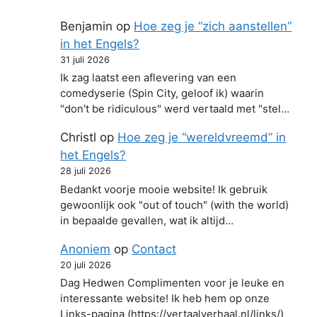
Benjamin
op
Hoe zeg je “zich aanstellen”
in het Engels?
31 juli 2026
Ik zag laatst een aflevering van een
comedyserie (Spin City, geloof ik) waarin
"don't be ridiculous" werd vertaald met "stel…
Christl
op
Hoe zeg je “wereldvreemd” in
het Engels?
28 juli 2026
Bedankt voorje mooie website! Ik gebruik
gewoonlijk ook "out of touch" (with the world)
in bepaalde gevallen, wat ik altijd…
Anoniem
op
Contact
20 juli 2026
Dag Hedwen Complimenten voor je leuke en
interessante website! Ik heb hem op onze
Links-pagina (https://vertaalverhaal.nl/links/)