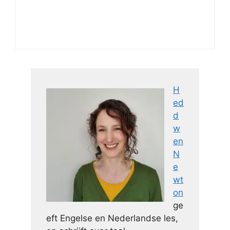
H
ed
d
w
en
N
e
wt
on
ge
eft Engelse en Nederlandse les,