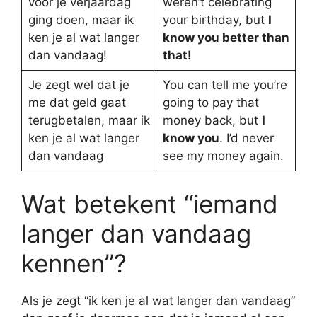
voor je verjaardag
weren’t celebrating
ging doen, maar ik
your birthday, but
I
ken je al wat langer
know you better than
dan vandaag!
that!
Je zegt wel dat je
You can tell me you’re
me dat geld gaat
going to pay that
terugbetalen, maar ik
money back, but
I
ken je al wat langer
know you
. I’d never
dan vandaag
see my money again.
Wat betekent “iemand
langer dan vandaag
kennen”?
Als je zegt “ik ken je al wat langer dan vandaag”