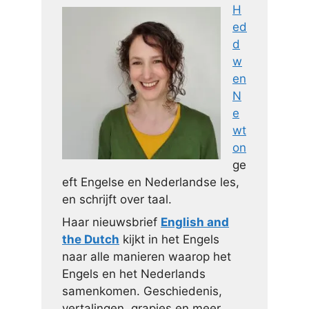
H
ed
d
w
en
N
e
wt
on
ge
eft Engelse en Nederlandse les,
en schrijft over taal.
Haar nieuwsbrief
English and
the Dutch
kijkt in het Engels
naar alle manieren waarop het
Engels en het Nederlands
samenkomen. Geschiedenis,
vertalingen, grapjes en meer.