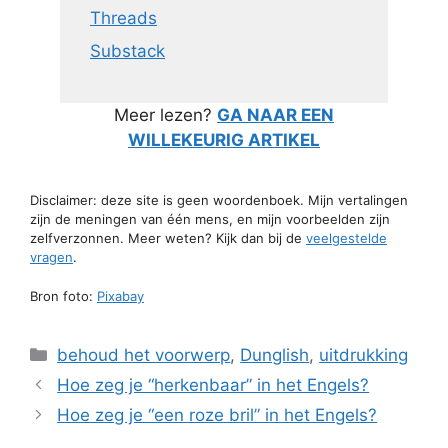
Threads
Substack
Meer lezen?
GA NAAR EEN
WILLEKEURIG ARTIKEL
Disclaimer: deze site is geen woordenboek. Mijn vertalingen
zijn de meningen van één mens, en mijn voorbeelden zijn
zelfverzonnen. Meer weten? Kijk dan bij de
veelgestelde
vragen
.
Bron foto:
Pixabay
Categorieën
behoud het voorwerp
,
Dunglish
,
uitdrukking
Hoe zeg je “herkenbaar” in het Engels?
Hoe zeg je “een roze bril” in het Engels?