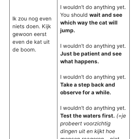
I wouldn’t do anything yet.
You should
wait and see
Ik zou nog even
which way the cat will
niets doen. Kijk
jump.
gewoon eerst
even de kat uit
I wouldn’t do anything yet.
de boom.
Just be patient and see
what happens.
I wouldn’t do anything yet.
Take a step back and
observe for a while.
I wouldn’t do anything yet.
Test the waters first.
(=je
probeert voorzichtig
dingen uit en kijkt hoe
mensen reageren – niet