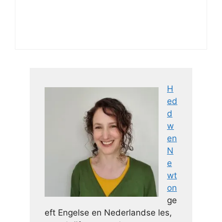
H
ed
d
w
en
N
e
wt
on
ge
eft Engelse en Nederlandse les,