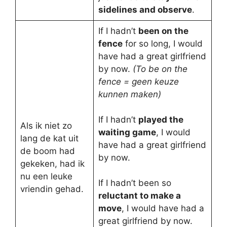
sidelines and observe
.
If I hadn’t
been on the
fence
for so long, I would
have had a great girlfriend
by now.
(To be on the
fence = geen keuze
kunnen maken)
If I hadn’t
played the
Als ik niet zo
waiting game
, I would
lang de kat uit
have had a great girlfriend
de boom had
by now.
gekeken, had ik
nu een leuke
If I hadn’t been so
vriendin gehad.
reluctant to make a
move
, I would have had a
great girlfriend by now.