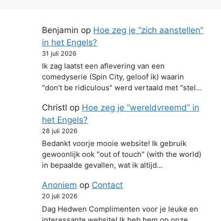
Benjamin
op
Hoe zeg je “zich aanstellen”
in het Engels?
31 juli 2026
Ik zag laatst een aflevering van een
comedyserie (Spin City, geloof ik) waarin
"don't be ridiculous" werd vertaald met "stel…
Christl
op
Hoe zeg je “wereldvreemd” in
het Engels?
28 juli 2026
Bedankt voorje mooie website! Ik gebruik
gewoonlijk ook "out of touch" (with the world)
in bepaalde gevallen, wat ik altijd…
Anoniem
op
Contact
20 juli 2026
Dag Hedwen Complimenten voor je leuke en
interessante website! Ik heb hem op onze