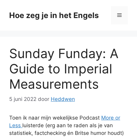
Ga
naar
Hoe zeg je in het Engels
Menu
de
inhoud
Sunday Funday: A
Guide to Imperial
Measurements
5 juni 2022
door
Heddwen
Toen ik naar mijn wekelijkse Podcast
More or
Less
luisterde (erg aan te raden als je van
statistiek, factchecking én Britse humor houdt)