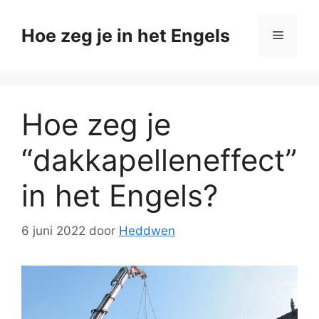
Ga
naar
Hoe zeg je in het Engels
Menu
de
inhoud
Hoe zeg je
“dakkapelleneffect”
in het Engels?
6 juni 2022
door
Heddwen