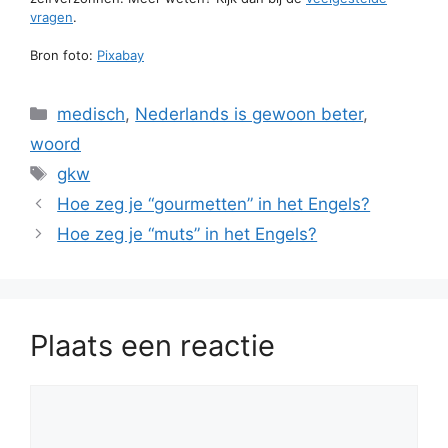
vragen
.
Bron foto:
Pixabay
Categorieën
medisch
,
Nederlands is gewoon beter
,
woord
Tags
gkw
Hoe zeg je “gourmetten” in het Engels?
Hoe zeg je “muts” in het Engels?
Plaats een reactie
Reactie