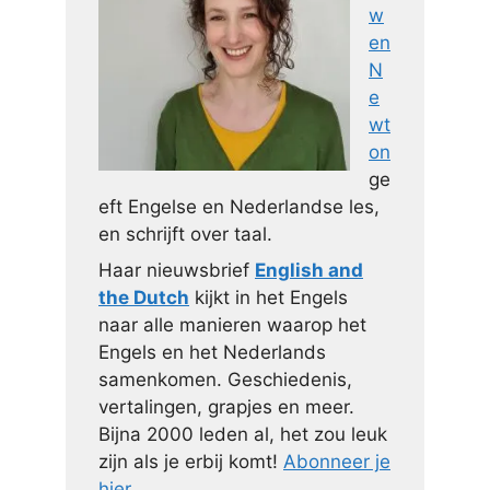
w
en
N
e
wt
on
ge
eft Engelse en Nederlandse les,
en schrijft over taal.
Haar nieuwsbrief
English and
the Dutch
kijkt in het Engels
naar alle manieren waarop het
Engels en het Nederlands
samenkomen. Geschiedenis,
vertalingen, grapjes en meer.
Bijna 2000 leden al, het zou leuk
zijn als je erbij komt!
Abonneer je
hier