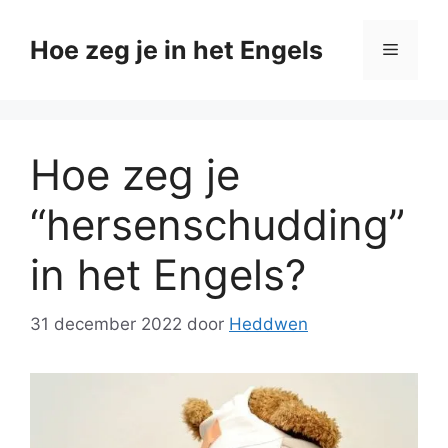
Ga
naar
Hoe zeg je in het Engels
Menu
de
inhoud
Hoe zeg je
“hersenschudding”
in het Engels?
31 december 2022
door
Heddwen