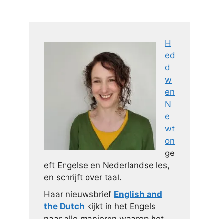
H
ed
d
w
en
N
e
wt
on
ge
eft Engelse en Nederlandse les,
en schrijft over taal.
Haar nieuwsbrief
English and
the Dutch
kijkt in het Engels
naar alle manieren waarop het