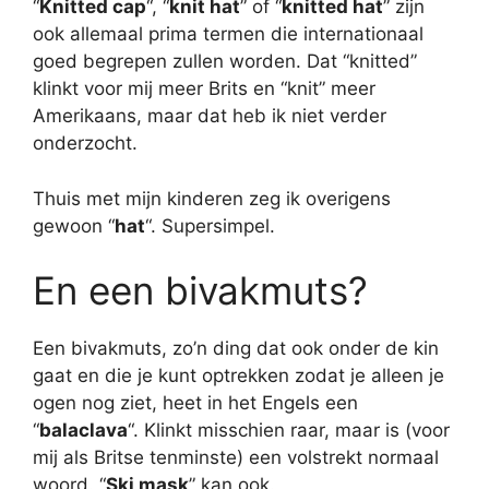
“
Knitted cap
“, “
knit hat
” of “
knitted hat
” zijn
ook allemaal prima termen die internationaal
goed begrepen zullen worden. Dat “knitted”
klinkt voor mij meer Brits en “knit” meer
Amerikaans, maar dat heb ik niet verder
onderzocht.
Thuis met mijn kinderen zeg ik overigens
gewoon “
hat
“. Supersimpel.
En een bivakmuts?
Een bivakmuts, zo’n ding dat ook onder de kin
gaat en die je kunt optrekken zodat je alleen je
ogen nog ziet, heet in het Engels een
“
balaclava
“. Klinkt misschien raar, maar is (voor
mij als Britse tenminste) een volstrekt normaal
woord. “
Ski mask
” kan ook.