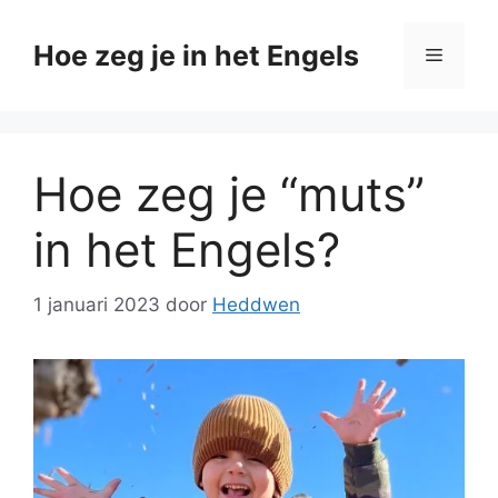
Ga
naar
Hoe zeg je in het Engels
Menu
de
inhoud
Hoe zeg je “muts”
in het Engels?
1 januari 2023
door
Heddwen