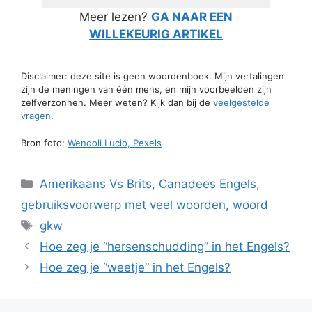
Meer lezen?
GA NAAR EEN
WILLEKEURIG ARTIKEL
Disclaimer: deze site is geen woordenboek. Mijn vertalingen
zijn de meningen van één mens, en mijn voorbeelden zijn
zelfverzonnen. Meer weten? Kijk dan bij de
veelgestelde
vragen
.
Bron foto:
Wendoli Lucio, Pexels
Categorieën
Amerikaans Vs Brits
,
Canadees Engels
,
gebruiksvoorwerp met veel woorden
,
woord
Tags
gkw
Hoe zeg je “hersenschudding” in het Engels?
Hoe zeg je “weetje” in het Engels?