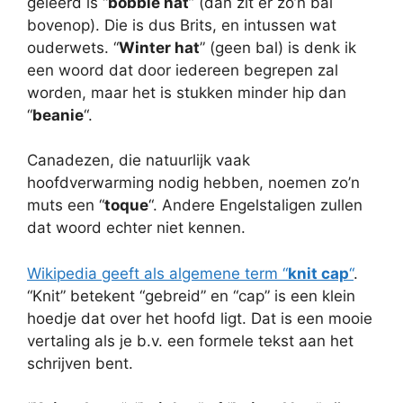
geleerd is “
bobble hat
” (dan zit er zo’n bal
bovenop). Die is dus Brits, en intussen wat
ouderwets. “
Winter hat
” (geen bal) is denk ik
een woord dat door iedereen begrepen zal
worden, maar het is stukken minder hip dan
“
beanie
“.
Canadezen, die natuurlijk vaak
hoofdverwarming nodig hebben, noemen zo’n
muts een “
toque
“. Andere Engelstaligen zullen
dat woord echter niet kennen.
Wikipedia geeft als algemene term “
knit cap
“
.
“Knit” betekent “gebreid” en “cap” is een klein
hoedje dat over het hoofd ligt. Dat is een mooie
vertaling als je b.v. een formele tekst aan het
schrijven bent.