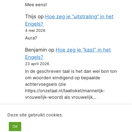
Mee eens!
Thijs
op
Hoe zeg je “uitstraling” in het
Engels?
4 mei 2026
Aura?
Benjamin
op
Hoe zeg je “kast” in het
Engels?
23 april 2026
In de geschreven taal is het dan wel bon ton
om woorden eindigend op bepaalde
achtervoegsels (zie
https://onzetaal.nl/taalloket/mannelijk-
vrouwelijk-woord) als vrouwelijk…
Deze site gebruikt cookies.
© 2026 Hoe zeg je in het Engels
• Gebouwd met
OK
GeneratePress