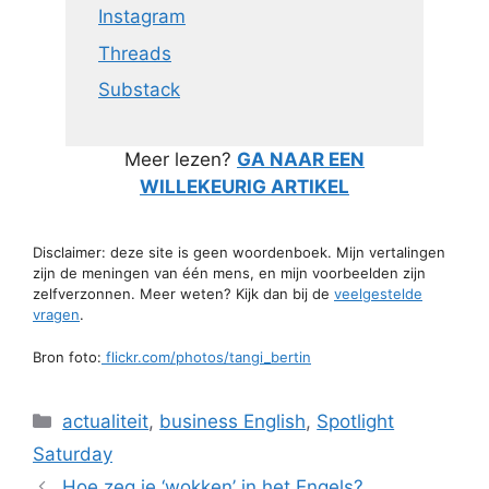
Instagram
Threads
Substack
Meer lezen?
GA NAAR EEN
WILLEKEURIG ARTIKEL
Disclaimer: deze site is geen woordenboek. Mijn vertalingen
zijn de meningen van één mens, en mijn voorbeelden zijn
zelfverzonnen. Meer weten? Kijk dan bij de
veelgestelde
vragen
.
Bron foto:
flickr.com/photos/tangi_bertin
Categorieën
actualiteit
,
business English
,
Spotlight
Saturday
Hoe zeg je ‘wokken’ in het Engels?