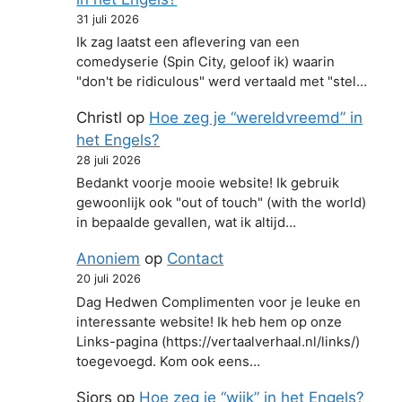
31 juli 2026
Ik zag laatst een aflevering van een
comedyserie (Spin City, geloof ik) waarin
"don't be ridiculous" werd vertaald met "stel…
Christl
op
Hoe zeg je “wereldvreemd” in
het Engels?
28 juli 2026
Bedankt voorje mooie website! Ik gebruik
gewoonlijk ook "out of touch" (with the world)
in bepaalde gevallen, wat ik altijd…
Anoniem
op
Contact
20 juli 2026
Dag Hedwen Complimenten voor je leuke en
interessante website! Ik heb hem op onze
Links-pagina (https://vertaalverhaal.nl/links/)
toegevoegd. Kom ook eens…
Sjors
op
Hoe zeg je “wijk” in het Engels?