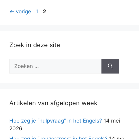
Pagina
Pagina
←
vorige
1
2
Zoek in deze site
Zoek
naar:
Artikelen van afgelopen week
Hoe zeg je “hulpvraag” in het Engels?
14 mei
2026
Hoe zeg je “keuzestress” in het Engels?
14 mei